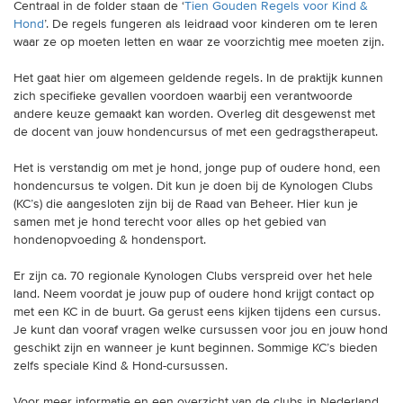
Centraal in de folder staan de ‘
Tien Gouden Regels voor Kind &
Hond
’. De regels fungeren als leidraad voor kinderen om te leren
waar ze op moeten letten en waar ze voorzichtig mee moeten zijn.
Het gaat hier om algemeen geldende regels. In de praktijk kunnen
zich specifieke gevallen voordoen waarbij een verantwoorde
andere keuze gemaakt kan worden. Overleg dit desgewenst met
de docent van jouw hondencursus of met een gedragstherapeut.
Het is verstandig om met je hond, jonge pup of oudere hond, een
hondencursus te volgen. Dit kun je doen bij de Kynologen Clubs
(KC’s) die aangesloten zijn bij de Raad van Beheer. Hier kun je
samen met je hond terecht voor alles op het gebied van
hondenopvoeding & hondensport.
Er zijn ca. 70 regionale Kynologen Clubs verspreid over het hele
land. Neem voordat je jouw pup of oudere hond krijgt contact op
met een KC in de buurt. Ga gerust eens kijken tijdens een cursus.
Je kunt dan vooraf vragen welke cursussen voor jou en jouw hond
geschikt zijn en wanneer je kunt beginnen. Sommige KC’s bieden
zelfs speciale Kind & Hond-cursussen.
Voor meer informatie en een overzicht van de clubs in Nederland