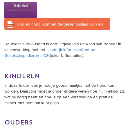
trainingen
Zoek een vereniging
Kind en hond, kunnen de beste maatjes worden
Activiteiten agenda
De folder Kind & Hond is een uitgave van de Raad van Beheer in
samenwerking met het
Landelijk InformatieCentrum
Gezelschapsdieren LICG
(tekst & illustraties).
Inlog Mijn RvB account
Inlog leden / officials
kinderen
In deze folder lees je hoe je goede maatjes met de hond kunt
worden. Daarvoor moet je onder andere weten hoe hij in elkaar zit,
wat hij nodig heeft en hoe je op een verstandige én prettige
Over ons
manier met hem om kunt gaan.
Contact & support
Veelgestelde vragen
ouders
Vacatures