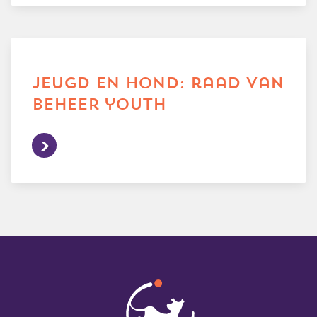
jeugd en hond: raad van
beheer youth