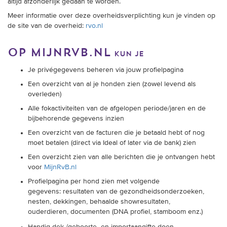
altijd afzonderlijk gedaan te worden.
Meer informatie over deze overheidsverplichting kun je vinden op
de site van de overheid:
rvo.nl
Op Mijnrvb.nl
kun je
Je
privégegevens beheren via jouw profielpagina
Een overzicht van al je honden zien (zowel levend als
overleden)
Alle fokactiviteiten van de afgelopen periode/jaren en de
bijbehorende gegevens
inzien
Een overzicht van de facturen die je betaald hebt of nog
moet betalen (direct via
Ideal
of later via de bank) zien
Een overzicht zien van alle berichten die je ontvangen hebt
voor
MijnRvB.nl
Profielpagina per hond zien met volgende
gegevens:
resultaten van de gezondheidsonderzoeken,
nesten, dekkingen, behaalde showresultaten,
ouderdieren,
documenten (
DNA profiel
, stamboom enz.)