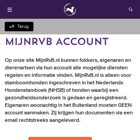
Terug
MIJNRVB ACCOUNT
Op onze site MijnRvB.nl kunnen fokkers, eigenaren en
dierenartsen via hun account alle mogelijke diensten
regelen en informatie vinden. MijnRvB.nl is alleen voor
stamboomhonden ingeschreven in het Nederlands
Houden van honden
Hondenstamboek (NHSB) of honden waarbij een
gezondheidsonderzoek is gedaan en geregistreerd.
Fokken met je hond
Eigenaren woonachtig in het Buitenland moeten GEEN
account aanmaken. Zij krijgen hun documenten via een
email rechtstreeks aangeleverd.
Onze websites
Opleidingen en