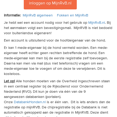
trainingen
inloggen op MijnRvB.nl
Informatie:
MijnRvB algemeen
Fokken en MijnRvB
Zoek een vereniging
Je hebt wel een account nodig voor het gebruik op
MijnRvB.nl
. Bij
het aanmaken volgt
een
bevestigingsmail
.
MijnRVB is niet bedoeld
Activiteiten agenda
voor buitenlandse eigenaren!
Een account is uitsluitend voor de hoofdeigenaar van de hond.
Er kan 1 mede-eigenaar bij de hond vermeld worden. Een mede-
eigenaar heeft echter geen rechten betreffende de hond. Een
Inlog Mijn RvB account
mede-eigenaar kan men bij de eerste registratie zelf toevoegen.
Daarna kan men via mail (dus niet telefonisch) vragen om een
Inlog leden / officials
mede-eigenaar toe te voegen of om deze te verwijderen. Dit is
kosteloos.
Let op!
Alle honden moeten van de Overheid ingeschreven staan
in een centraal register bij de Rijksdienst voor Ondernemend
Over ons
Nederland (RVO).
Dit kun je doen via één van de 9
Contact & support
aangewezen
databanken
(portalen).
Onze
Databan
k
Honden
.nl
is er één van. Dit is iets anders dan de
Veelgestelde vragen
registratie op mijnRVB. De chipregistratie bij de Databank is niet
automatisch gekoppeld aan de regstratie in MijnRVB. Deze dient
Vacatures