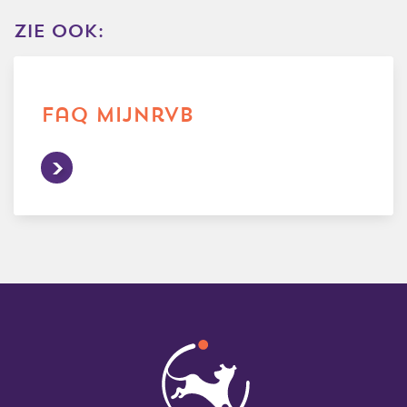
zie ook:
faq mijnrvb