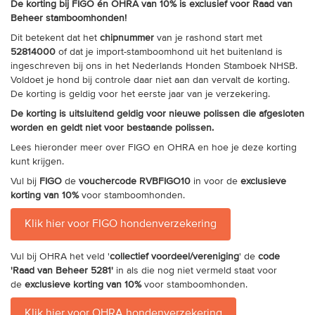
De korting bij FIGO én OHRA van 10% is exclusief voor Raad van
Beheer stamboomhonden!
Dit betekent dat het
chipnummer
van je rashond start met
52814000
of dat je import-stamboomhond uit het buitenland is
ingeschreven bij ons in het Nederlands Honden Stamboek NHSB.
Voldoet je hond bij controle daar niet aan dan vervalt de korting.
De korting is geldig voor het eerste jaar van je verzekering.
De korting is uitsluitend geldig voor nieuwe polissen die afgesloten
worden en geldt niet voor bestaande polissen.
Lees hieronder meer over FIGO en OHRA en hoe je deze korting
kunt krijgen.
Vul bij
FIGO
de
vouchercode RVBFIGO10
in voor de
exclusieve
korting van 10%
voor stamboomhonden.
Klik hier voor FIGO hondenverzekering
Vul bij OHRA het veld '
collectief voordeel/vereniging
' de
code
'Raad van Beheer 5281'
in als die nog niet vermeld staat voor
de
exclusieve korting van 10%
voor stamboomhonden.
Klik hier voor OHRA hondenverzekering