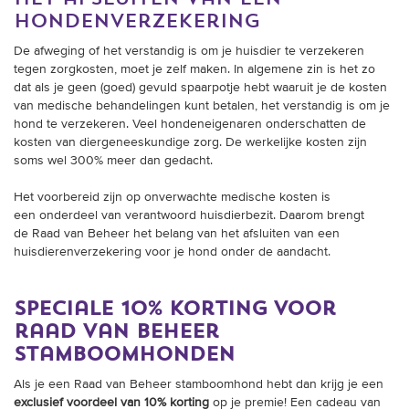
trainingen
hondenverzekering
De afweging of het verstandig is om je huisdier te verzekeren
Zoek een vereniging
tegen zorgkosten, moet je zelf maken. In algemene zin is het zo
dat als je geen (goed) gevuld spaarpotje hebt waaruit je de kosten
Activiteiten agenda
van medische behandelingen kunt betalen, het verstandig is om je
hond te verzekeren. Veel hondeneigenaren onderschatten de
kosten van diergeneeskundige zorg. De werkelijke kosten zijn
soms wel 300% meer dan gedacht.
Inlog Mijn RvB account
Het voorbereid zijn op onverwachte medische kosten is
een onderdeel van verantwoord huisdierbezit. Daarom brengt
Inlog leden / officials
de Raad van Beheer het belang van het afsluiten van een
huisdierenverzekering voor je hond onder de aandacht.
speciale 10% korting voor
Over ons
raad van beheer
Contact & support
stamboomhonden
Veelgestelde vragen
Als je een Raad van Beheer stamboomhond hebt dan krijg je een
Vacatures
exclusief voordeel van 10% korting
op je premie! Een cadeau van