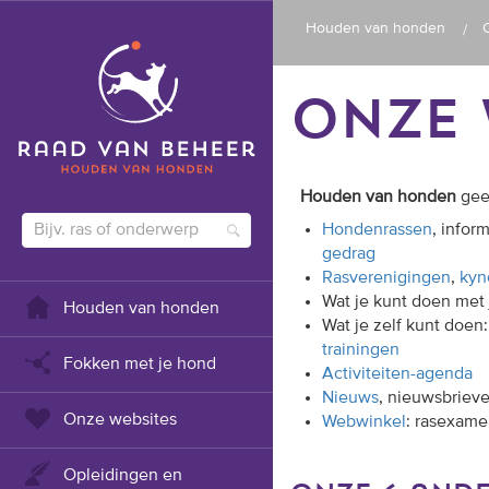
Houden van honden
onze 
Houden van honden
geef
Hondenrassen
, infor
gedrag
Rasverenigingen
,
kyn
Wat je kunt doen met
Houden van honden
Wat je zelf kunt doen
trainingen
Fokken met je hond
Activiteiten-agenda
Nieuws
, nieuwsbrieve
Onze websites
Webwinkel
: rasexame
Opleidingen en