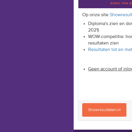
Op onze site
Showresult
Diploma's zien en do
2021)
WOW-competitie: ho
resultaten zien
Resultaten tot en me
Geen account of inlo
Showresultaten.nl