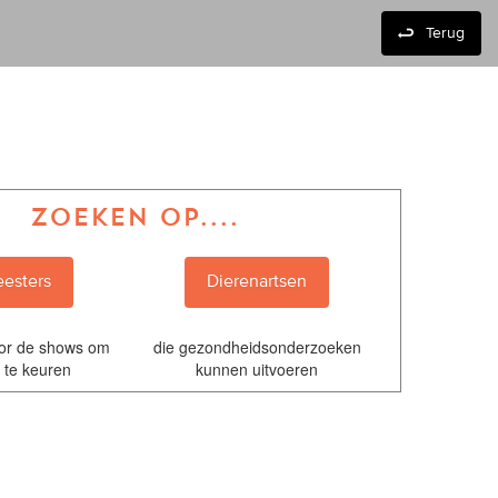
Terug
Zoeken op....
esters
Dierenartsen
voor de shows om
die gezondheidsonderzoeken
 te keuren
kunnen uitvoeren