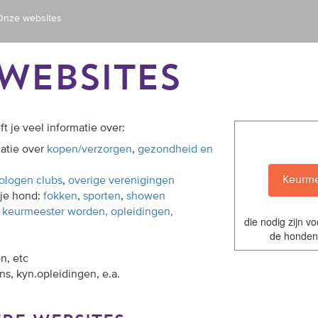
Onze websites
websites
t je veel informatie over:
matie over
kopen/verzorgen
,
gezondheid en
Keurme
ologen clubs
,
overige verenigingen
 je hond:
fokken
,
sporten
,
showen
:
keurmeester worden, opleidingen,
die nodig zijn 
de honden
n, etc
ns, kyn.opleidingen, e.a.