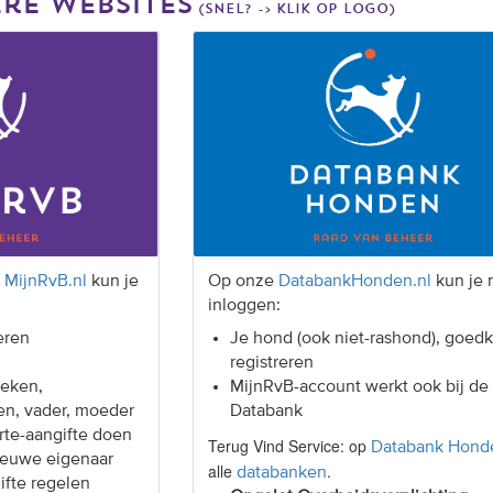
re websites
(snel? -> klik op logo)
e
MijnRvB.nl
kun je
Op onze
DatabankHonden.nl
kun je 
inloggen:
eren
Je hond (ook niet-rashond), goed
registreren
eken,
MijnRvB-account werkt ook bij de
en, vader, moeder
Databank
rte-aangifte doen
Terug Vind Service: op
Databank Hond
ieuwe eigenaar
alle
.
databanken
ifte regelen