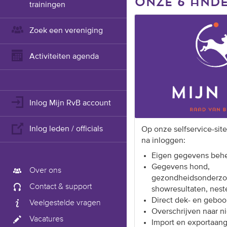
onze 6 ande
trainingen
Zoek een vereniging
Activiteiten agenda
Inlog Mijn RvB account
Inlog leden / officials
Op onze selfservice-sit
na inloggen:
Eigen gegevens beh
Gegevens hond,
Over ons
gezondheidsonderzo
Contact & support
showresultaten, nest
Direct dek- en geboo
Veelgestelde vragen
Overschrijven naar n
Vacatures
Import en exportaang