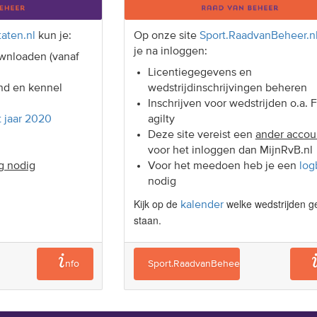
aten.nl
kun je:
Op onze site
Sport.RaadvanBeheer.n
je na inloggen:
wnloaden (vanaf
Licentiegegevens en
nd en kennel
wedstrijdinschrijvingen beheren
Inschrijven voor wedstrijden o.a. 
t jaar 2020
agilty
Deze site vereist een
ander accou
voor het inloggen dan MijnRvB.nl
g nodig
Voor het meedoen heb je een
log
nodig
Kijk op de
welke wedstrijden g
kalender
staan.
nfo
Sport.RaadvanBeheer.nl