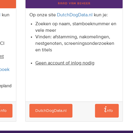
l
kun
Op onze site
DutchDogData.nl
kun je:
Zoeken op naam, stamboeknummer en
vele meer
Vinden: afstamming, nakomelingen,
FCI
nestgenoten, screeningsonderzoeken
en titels
nt
Geen account of inlog nodig
boek
epland
nfo
DutchDogData.nl
nfo