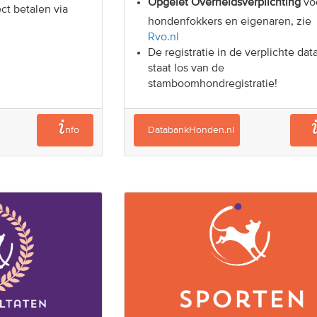
Opgelet Overheidsverplichting
vo
ect betalen via
hondenfokkers en eigenaren, zie
Rvo.nl
De registratie in de verplichte da
staat los van de
stamboomhondregistratie!
nfo
DatabankHonden.nl