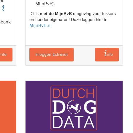
or
MijnRvb))
Dit is
niet de MijnRvB
omgeving voor fokkers
en hondeneigenaren! Deze loggen hier in
tabank
MijnRvB.nl
nfo
Inloggen Extranet
nfo