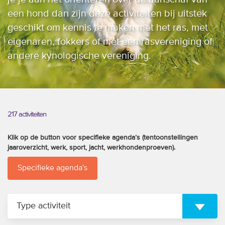
trainingen
een hond dan zijn deze activiteiten bij uitstek
geschikt om kennis te maken met het ras, met
Zoek een vereniging
eigenaren, fokkers of met een rasvereniging of
andere kynologische vereniging.
Activiteiten agenda
Inlog Mijn RvB account
217 activiteiten
Inlog leden / officials
Klik op de button voor specifieke agenda’s (tentoonstellingen
jaaroverzicht, werk, sport, jacht, werkhondenproeven).
Specifieke agenda's
Over ons
Contact & support
Veelgestelde vragen
Type activiteit
Vacatures