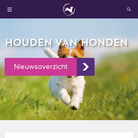
HOUDEN VAN HONDEN
Nieuwsoverzicht
Houden van honden
Fokken met je hond
Onze websites
Opleidingen en