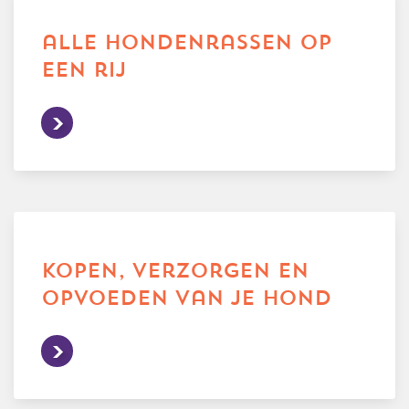
trainingen
alle hondenrassen op
Zoek een vereniging
een rij
Activiteiten agenda
Inlog Mijn RvB account
Inlog leden / officials
kopen, verzorgen en
opvoeden van je hond
Over ons
Contact & support
Veelgestelde vragen
Vacatures