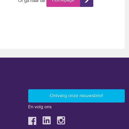
Homepage
Of ga naar de
En volg ons