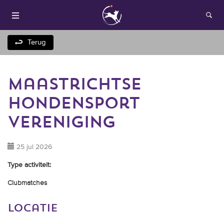
Terug
maastrichtse
hondensport
vereniging
Houden van honden
25 jul 2026
Type activiteit:
Fokken met je hond
Clubmatches
Onze websites
locatie
Opleidingen en