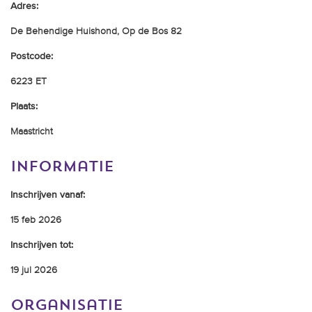
Adres:
trainingen
De Behendige Huishond, Op de Bos 82
Zoek een vereniging
Postcode:
Activiteiten agenda
6223 ET
Plaats:
Maastricht
Inlog Mijn RvB account
informatie
Inlog leden / officials
Inschrijven vanaf:
15 feb 2026
Over ons
Inschrijven tot:
Contact & support
19 jul 2026
Veelgestelde vragen
Vacatures
organisatie