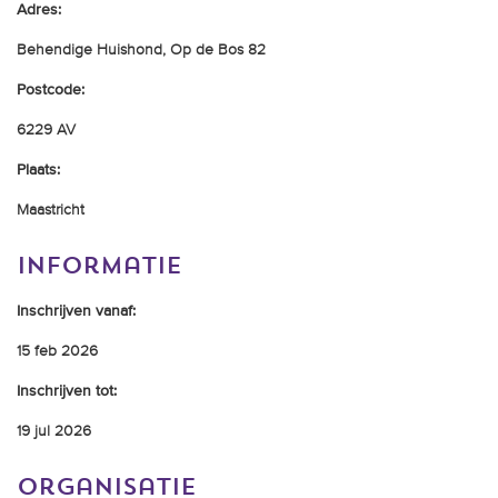
Adres:
trainingen
Behendige Huishond, Op de Bos 82
Zoek een vereniging
Postcode:
Activiteiten agenda
6229 AV
Plaats:
Maastricht
Inlog Mijn RvB account
informatie
Inlog leden / officials
Inschrijven vanaf:
15 feb 2026
Over ons
Inschrijven tot:
Contact & support
19 jul 2026
Veelgestelde vragen
Vacatures
organisatie