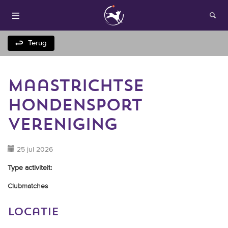
Terug
maastrichtse
hondensport
vereniging
Houden van honden
25 jul 2026
Type activiteit:
Fokken met je hond
Clubmatches
Onze websites
locatie
Opleidingen en