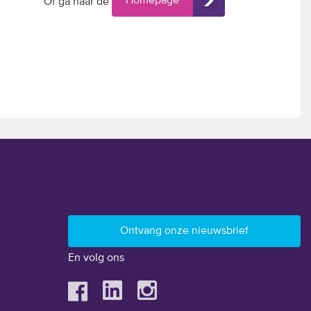
Homepage
Of ga naar de
En volg ons