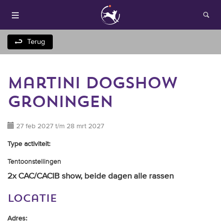
Terug
martini dogshow
groningen
27 feb 2027 t/m 28 mrt 2027
Houden van honden
Type activiteit:
Tentoonstellingen
Fokken met je hond
2x CAC/CACIB show, beide dagen alle rassen
Onze websites
locatie
Opleidingen en
Adres: