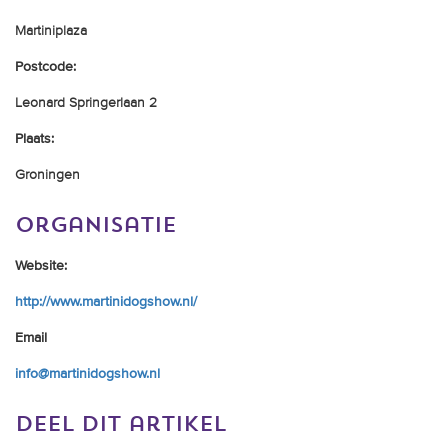
trainingen
Martiniplaza
Zoek een vereniging
Postcode:
Leonard Springerlaan 2
Activiteiten agenda
Plaats:
Groningen
Inlog Mijn RvB account
organisatie
Inlog leden / officials
Website:
http://www.martinidogshow.nl/
Over ons
Email
Contact & support
info@martinidogshow.nl
Veelgestelde vragen
deel dit artikel
Vacatures