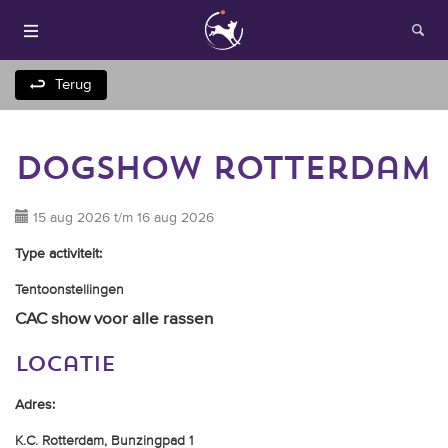
Terug
dogshow rotterdam
15 aug 2026 t/m 16 aug 2026
Type activiteit:
Houden van honden
Tentoonstellingen
CAC show voor alle rassen
Fokken met je hond
locatie
Onze websites
Adres:
Opleidingen en
K.C. Rotterdam, Bunzingpad 1