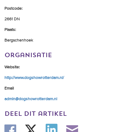
trainingen
Postcode:
Zoek een vereniging
2661 DN
Plaats:
Activiteiten agenda
Bergschenhoek
organisatie
Inlog Mijn RvB account
Website:
Inlog leden / officials
http://www.dogshowrotterdam.nl/
Email
admin@dogshowrotterdam.nl
Over ons
Contact & support
deel dit artikel
Veelgestelde vragen
Vacatures