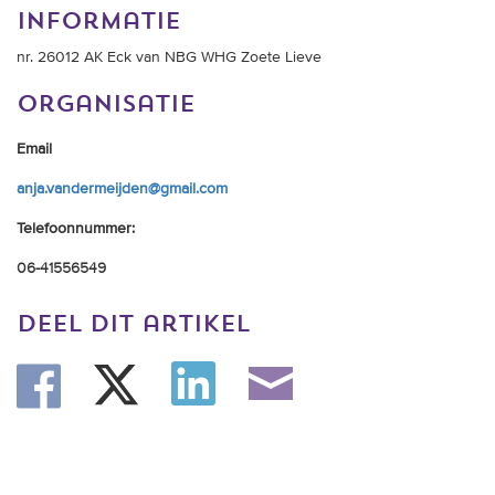
trainingen
informatie
nr. 26012 AK Eck van NBG WHG Zoete Lieve
Zoek een vereniging
organisatie
Activiteiten agenda
Email
anja.vandermeijden@gmail.com
Inlog Mijn RvB account
Telefoonnummer:
06-41556549
Inlog leden / officials
deel dit artikel
Over ons
Contact & support
Veelgestelde vragen
Vacatures