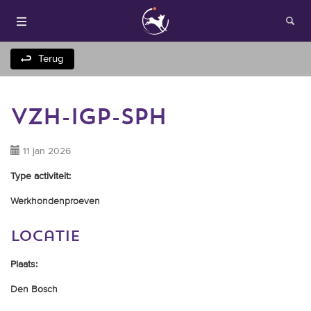
Terug
vzh-igp-sph
11 jan 2026
Type activiteit:
Houden van honden
Werkhondenproeven
Fokken met je hond
locatie
Plaats:
Onze websites
Den Bosch
Opleidingen en