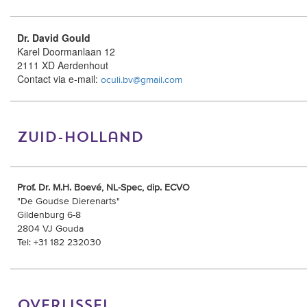
Dr. David Gould
Karel Doormanlaan 12
2111 XD Aerdenhout
Contact via e-mail:
oculi.bv@gmail.com
zuid-holland
Prof. Dr. M.H. Boevé, NL-Spec, dip. ECVO
"De Goudse Dierenarts"
Gildenburg 6-8
2804 VJ Gouda
Tel: +31 182 232030
overijssel