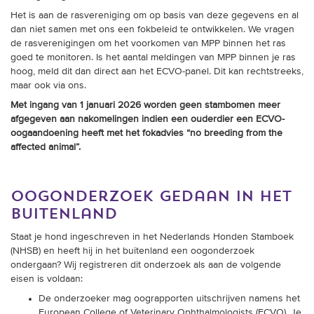
Het is aan de rasvereniging om op basis van deze gegevens en al
dan niet samen met ons een fokbeleid te ontwikkelen. We vragen
de rasverenigingen om het voorkomen van MPP binnen het ras
goed te monitoren. Is het aantal meldingen van MPP binnen je ras
hoog, meld dit dan direct aan het ECVO-panel. Dit kan rechtstreeks,
maar ook via ons.
Met ingang van 1 januari 2026 worden geen stambomen meer
afgegeven aan nakomelingen indien een ouderdier een ECVO-
oogaandoening heeft met het fokadvies “no breeding from the
affected animal”.
oogonderzoek gedaan in het
buitenland
Staat je hond ingeschreven in het Nederlands Honden Stamboek
(NHSB) en heeft hij in het buitenland een oogonderzoek
ondergaan? Wij registreren dit onderzoek als aan de volgende
eisen is voldaan:
De onderzoeker mag oograpporten uitschrijven namens het
European College of Veterinary Ophthalmologists (ECVO). Je