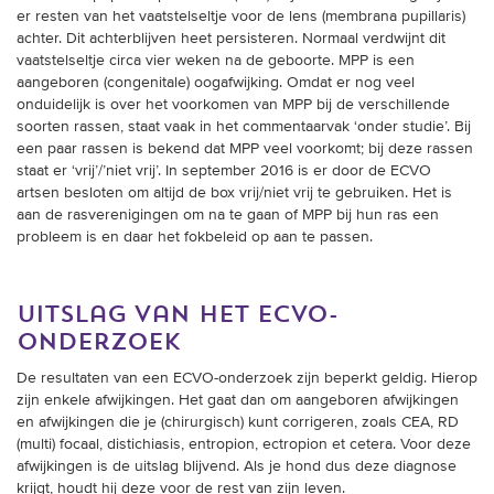
er resten van het vaatstelseltje voor de lens (membrana pupillaris)
achter. Dit achterblijven heet persisteren. Normaal verdwijnt dit
vaatstelseltje circa vier weken na de geboorte. MPP is een
aangeboren (congenitale) oogafwijking. Omdat er nog veel
onduidelijk is over het voorkomen van MPP bij de verschillende
soorten rassen, staat vaak in het commentaarvak ‘onder studie’. Bij
een paar rassen is bekend dat MPP veel voorkomt; bij deze rassen
staat er ‘vrij’/’niet vrij’. In september 2016 is er door de ECVO
artsen besloten om altijd de box vrij/niet vrij te gebruiken. Het is
aan de rasverenigingen om na te gaan of MPP bij hun ras een
probleem is en daar het fokbeleid op aan te passen.
uitslag van het ecvo-
onderzoek
De resultaten van een ECVO-onderzoek zijn beperkt geldig. Hierop
zijn enkele afwijkingen. Het gaat dan om aangeboren afwijkingen
en afwijkingen die je (chirurgisch) kunt corrigeren, zoals CEA, RD
(multi) focaal, distichiasis, entropion, ectropion et cetera. Voor deze
afwijkingen is de uitslag blijvend. Als je hond dus deze diagnose
krijgt, houdt hij deze voor de rest van zijn leven.