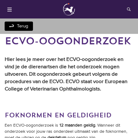
Terug
ECVO-OOGONDERZOEK
Hier lees je meer over het ECVO-oogonderzoek en
vind je de dierenartsen die het onderzoek mogen
uitvoeren. Dit oogonderzoek gebeurt volgens de
procedures van de ECVO. ECVO staat voor European
Houden van honden
College of Veterinarian Ophthalmologists.
Fokken met je hond
foknormen en geldigheid
Onze websites
Een ECVO-oogonderzoek is
12 maanden geldig
. Wanneer dit
onderzoek voor jouw ras onderdeel uitmaakt van de foknormen,
Opleidingen en
moet de uitslag op de
dekdatum
nog geldig zijn.