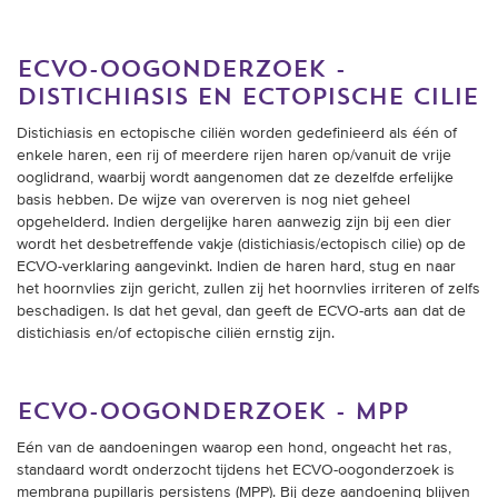
ecvo-oogonderzoek -
distichiasis en ectopische cilie
Distichiasis en ectopische ciliën worden gedefinieerd als één of
enkele haren, een rij of meerdere rijen haren op/vanuit de vrije
ooglidrand, waarbij wordt aangenomen dat ze dezelfde erfelijke
basis hebben. De wijze van overerven is nog niet geheel
opgehelderd. Indien dergelijke haren aanwezig zijn bij een dier
wordt het desbetreffende vakje (distichiasis/ectopisch cilie) op de
ECVO-verklaring aangevinkt. Indien de haren hard, stug en naar
het hoornvlies zijn gericht, zullen zij het hoornvlies irriteren of zelfs
beschadigen. Is dat het geval, dan geeft de ECVO-arts aan dat de
d
istichiasis en/of ectopische ciliën
ernstig zijn.
ecvo-oogonderzoek - mpp
Eén van de aandoeningen waarop een hond, ongeacht het ras,
standaard wordt onderzocht tijdens het ECVO-oogonderzoek is
membrana pupillaris persistens (MPP). Bij deze aandoening blijven