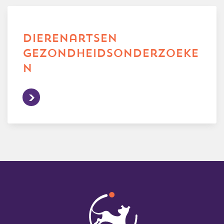
dierenartsen
gezondheidsonderzoeke
n