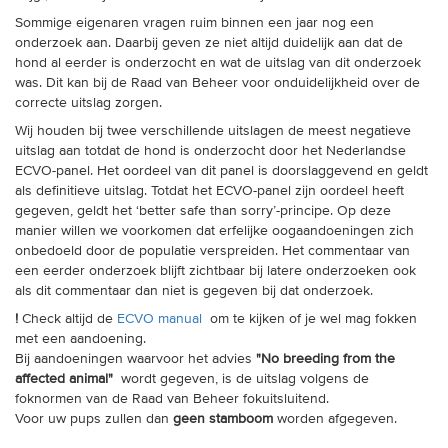
Sommige eigenaren vragen ruim binnen een jaar nog een
onderzoek aan. Daarbij geven ze niet altijd duidelijk aan dat de
hond al eerder is onderzocht en wat de uitslag van dit onderzoek
was. Dit kan bij de Raad van Beheer voor onduidelijkheid over de
correcte uitslag zorgen.
Wij houden bij twee verschillende uitslagen de meest negatieve
uitslag aan totdat de hond is onderzocht door het Nederlandse
ECVO-panel. Het oordeel van dit panel is doorslaggevend en geldt
als definitieve uitslag. Totdat het ECVO-panel zijn oordeel heeft
gegeven, geldt het ‘better safe than sorry’-principe. Op deze
manier willen we voorkomen dat erfelijke oogaandoeningen zich
onbedoeld door de populatie verspreiden.
Het commentaar van
een eerder onderzoek blijft zichtbaar bij latere onderzoeken ook
als dit commentaar dan niet is gegeven bij dat onderzoek.
!
Check altijd de
ECVO manual
om te kijken of je wel mag fokken
met een aandoening.
Bij aandoeningen waarvoor het advies
"No breeding from the
affected animal"
wordt gegeven, is de uitslag volgens de
foknormen van de Raad van Beheer fokuitsluitend.
Voor uw pups zullen dan
geen stamboom
worden afgegeven.