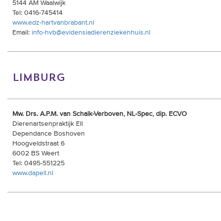
5144 AM Waalwijk
Tel: 0416-745414
www.edz-hartvanbrabant.nl
Email:
info-hvb@evidensiadierenziekenhuis.nl
limburg
Mw. Drs. A.P.M. van Schaik-Verboven, NL-Spec, dip. ECVO
Dierenartsenpraktijk Ell
Dependance Boshoven
Hoogveldstraat 6
6002 BS Weert
Tel: 0495-551225
www.dapell.nl