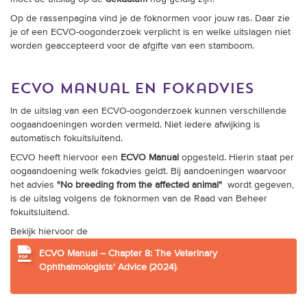
trainingen
Op de rassenpagina vind je de foknormen voor jouw ras. Daar zie
je of een ECVO-oogonderzoek verplicht is en welke uitslagen niet
Zoek een vereniging
worden geaccepteerd voor de afgifte van een stamboom.
Activiteiten agenda
ecvo manual en fokadvies
In de uitslag van een ECVO-oogonderzoek kunnen verschillende
oogaandoeningen worden vermeld. Niet iedere afwijking is
automatisch fokuitsluitend.
Inlog Mijn RvB account
ECVO heeft hiervoor een
ECVO Manual
opgesteld. Hierin staat per
oogaandoening welk fokadvies geldt. Bij aandoeningen waarvoor
Inlog leden / officials
het advies
"No breeding from the affected animal"
wordt gegeven,
is de uitslag volgens de foknormen van de Raad van Beheer
fokuitsluitend.
Over ons
Bekijk hiervoor de
Contact & support
ECVO Manual – Chapter 8: The Veterinary
Ophthalmologists' Advice (2024)
.
Veelgestelde vragen
Vacatures