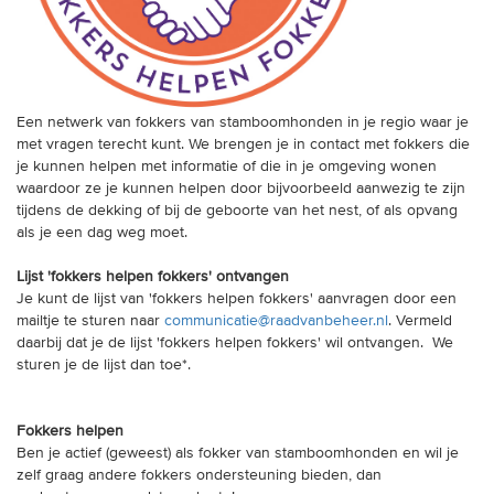
trainingen
Zoek een vereniging
Een netwerk van fokkers van stamboomhonden in je regio waar je
Activiteiten agenda
met vragen terecht kunt. We brengen je in contact met fokkers die
je kunnen helpen met informatie of die in je omgeving wonen
waardoor ze je kunnen helpen door bijvoorbeeld aanwezig te zijn
tijdens de dekking of bij de geboorte van het nest, of als opvang
Inlog Mijn RvB account
als je een dag weg moet.
Lijst 'fokkers helpen fokkers' ontvangen
Inlog leden / officials
Je kunt de lijst van 'fokkers helpen fokkers' aanvragen door een
mailtje te sturen naar
communicatie@raadvanbeheer.nl
. Vermeld
daarbij dat je de lijst 'fokkers helpen fokkers' wil ontvangen. We
sturen je de lijst dan toe*.
Over ons
Contact & support
Fokkers helpen
Veelgestelde vragen
Ben je actief (geweest) als fokker van stamboomhonden en wil je
zelf graag andere fokkers ondersteuning bieden, dan
Vacatures