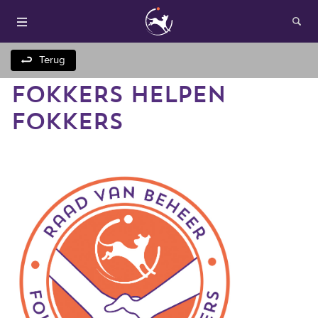
Terug
FOKKERS HELPEN
FOKKERS
Houden van honden
Fokken met je hond
Onze websites
Opleidingen en