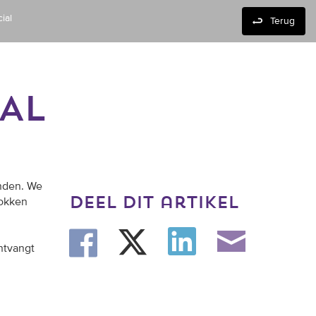
ial
Terug
AL
onden. We
deel dit artikel
fokken
ntvangt