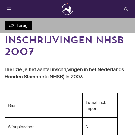
Terug
INSCHRIJVINGEN NHSB
2007
Hier zie je het aantal inschrijvingen in het Nederlands
Honden Stamboek (NHSB) in 2007.
Houden van honden
Fokken met je hond
Totaal incl.
Ras
import
Onze websites
Affenpinscher
6
Opleidingen en