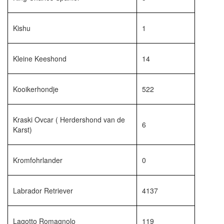
Kishu
1
Kleine Keeshond
14
Kooikerhondje
522
Kraski Ovcar ( Herdershond van de
6
Karst)
Kromfohrlander
0
Labrador Retriever
4137
Lagotto Romagnolo
119