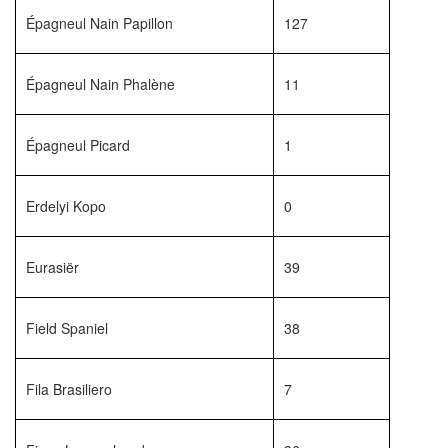
Épagneul Nain Papillon
127
Épagneul Nain Phalène
11
Épagneul Picard
1
Erdelyi Kopo
0
Eurasiër
39
Field Spaniel
38
Fila Brasiliero
7