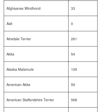
trainingen
Afghaanse Windhond
33
Zoek een vereniging
Aidi
0
Activiteiten agenda
Airedale Terrier
261
Inlog Mijn RvB account
Akita
54
Inlog leden / officials
Alaska Malamute
109
American Akita
59
Over ons
Contact & support
American Staffordshire Terrier
568
Veelgestelde vragen
Vacatures