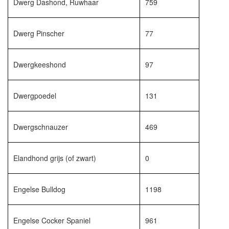
Dwerg Dashond, Ruwhaar
759
Dwerg Pinscher
77
Dwergkeeshond
97
Dwergpoedel
131
Dwergschnauzer
469
Elandhond grijs (of zwart)
0
Engelse Bulldog
1198
Engelse Cocker Spaniel
961