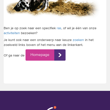
trainingen
Zoek een vereniging
Activiteiten agenda
Ben je op zoek naar een specifiek
ras
, of wil je één van onze
activiteiten
bezoeken?
Je kunt ook naar een onderwerp naar keuze
zoeken
in het
zoekveld links boven of het menu aan de linkerkant.
Inlog Mijn RvB account
Homepage
Of ga naar de
Inlog leden / officials
Over ons
Contact & support
Veelgestelde vragen
Vacatures