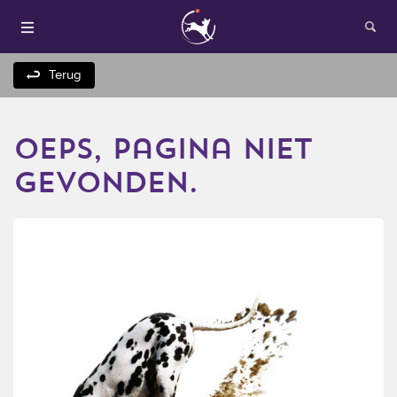
Terug
oeps, pagina niet
gevonden.
Houden van honden
Fokken met je hond
Onze websites
Opleidingen en