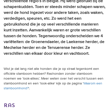
verschillende regio’s in België. Hij werd gebruikt bij de
schapenkudden. Toen er steeds minder schapen waren,
werd de hond ingezet voor andere taken, zoals waken,
verdedigen, speuren, etc. Zo werd het een
gebruikshond die je op veel verschillende manieren
kunt inzetten. Aanvankelijk waren er grote verschillen
tussen de honden. Tegenwoordig onderscheiden we 4
variëteiten: de Groenendaeler, de Laekense herder, de
Mechelse herder en de Tervuerense herder. Ze
verschillen van elkaar door kleur en vachtsoort.
Wist je dat lang niet alle honden die je op straat tegenkomt een
officiële stamboom hebben? Rashonden zonder stamboom
noemen we ‘look-alikes’. Meer weten over het verschil tussen een
stamboomhond en een 'look-alike' kijk op de pagina '
Waarom een
stamboomhond?
'.
ras