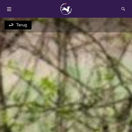
Terug
Houden van honden
Fokken met je hond
Onze websites
Opleidingen en