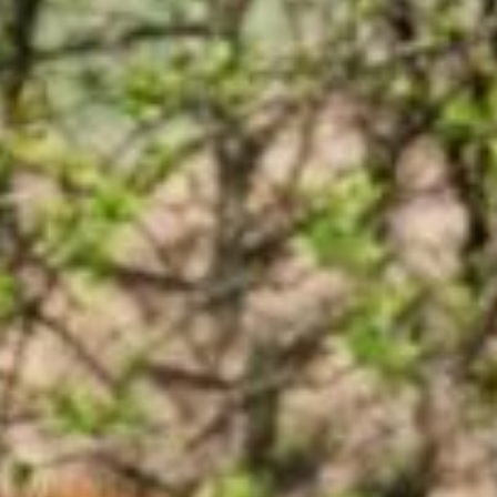
trainingen
Zoek een vereniging
Activiteiten agenda
Inlog Mijn RvB account
Inlog leden / officials
Over ons
Contact & support
Veelgestelde vragen
Vacatures