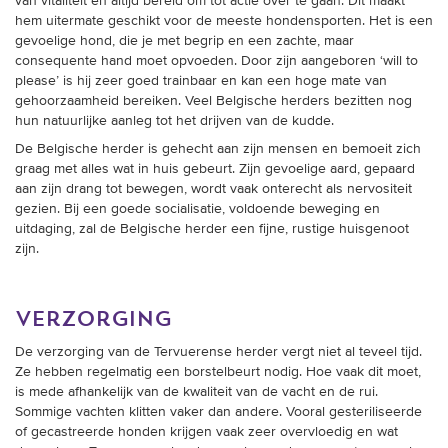
hem uitermate geschikt voor de meeste hondensporten. Het is een
gevoelige hond, die je met begrip en een zachte, maar
consequente hand moet opvoeden. Door zijn aangeboren ‘will to
please’ is hij zeer goed trainbaar en kan een hoge mate van
gehoorzaamheid bereiken. Veel Belgische herders bezitten nog
hun natuurlijke aanleg tot het drijven van de kudde.
De Belgische herder is gehecht aan zijn mensen en bemoeit zich
graag met alles wat in huis gebeurt. Zijn gevoelige aard, gepaard
aan zijn drang tot bewegen, wordt vaak onterecht als nervositeit
gezien. Bij een goede socialisatie, voldoende beweging en
uitdaging, zal de Belgische herder een fijne, rustige huisgenoot
zijn.
verzorging
De verzorging van de Tervuerense herder vergt niet al teveel tijd.
Ze hebben regelmatig een borstelbeurt nodig. Hoe vaak dit moet,
is mede afhankelijk van de kwaliteit van de vacht en de rui.
Sommige vachten klitten vaker dan andere. Vooral gesteriliseerde
of gecastreerde honden krijgen vaak zeer overvloedig en wat
droog haar. Tervuerense herders verharen doorgaans tweemaal