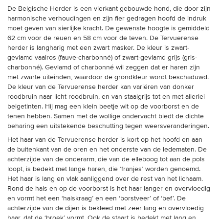
De Belgische Herder is een vierkant gebouwde hond, die door zijn
harmonische verhoudingen en zijn fier gedragen hoofd de indruk
moet geven van sierlijke kracht. De gewenste hoogte is gemiddeld
62 cm voor de reuen en 58 cm voor de teven. De Tervuerense
herder is langharig met een zwart masker. De kleur is zwart-
gevlamd vaalros (fauve-charbonné) of zwart-gevlamd grijs (gris-
charbonné). Gevlamd of charbonné wil zeggen dat er haren zijn
met zwarte uiteinden, waardoor de grondkleur wordt beschaduwd.
De kleur van de Tervuerense herder kan variëren van donker
roodbruin naar licht roodbruin, en van staalgrijs tot en met allerlei
beigetinten. Hij mag een klein beetje wit op de voorborst en de
tenen hebben. Samen met de wollige ondervacht biedt de dichte
beharing een uitstekende beschutting tegen weersveranderingen.
Het haar van de Tervuerense herder is kort op het hoofd en aan
de buitenkant van de oren en het onderste van de ledematen. De
achterzijde van de onderarm, die van de elleboog tot aan de pols
loopt, is bedekt met lange haren, die ‘franjes’ worden genoemd.
Het haar is lang en vlak aanliggend over de rest van het lichaam.
Rond de hals en op de voorborst is het haar langer en overvloedig
en vormt het een ‘halskraag’ en een ‘borstveer’ of ‘bef’. De
achterzijde van de dijen is bekleed met zeer lang en overvloedig
haar, dat de ‘broek’ vormt. Ook de staart is bedekt met lang en