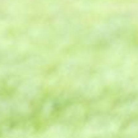
trainingen
Zoek een vereniging
Activiteiten agenda
Inlog Mijn RvB account
Inlog leden / officials
Over ons
Contact & support
Veelgestelde vragen
Vacatures