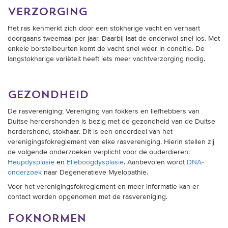
verzorging
Het ras kenmerkt zich door een stokharige vacht en verhaart
doorgaans tweemaal per jaar. Daarbij laat de onderwol snel los. Met
enkele borstelbeurten komt de vacht snel weer in conditie. De
langstokharige variëteit heeft iets meer vachtverzorging nodig.
gezondheid
De rasvereniging; Vereniging van fokkers en liefhebbers van
Duitse herdershonden is bezig met de gezondheid van de Duitse
herdershond, stokhaar. Dit is een onderdeel van het
verenigingsfokreglement van elke rasvereniging. Hierin stellen zij
de volgende onderzoeken verplicht voor de ouderdieren:
Heupdysplasie
en
Elleboogdysplasie
. Aanbevolen wordt
DNA-
onderzoek
naar Degeneratieve Myelopathie.
Voor het verenigingsfokreglement en meer informatie kan er
contact worden opgenomen met de rasvereniging.
foknormen
Voor de afgifte van een stamboom moeten de ouderdieren bij de