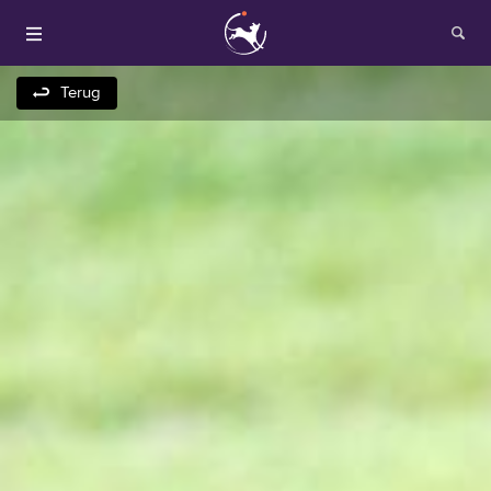
Terug
Houden van honden
Fokken met je hond
Onze websites
Opleidingen en