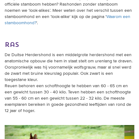
officiële stamboom hebben? Rashonden zonder stamboom
noemen we ‘look-alikes’. Meer weten over het verschil tussen een
stamboomhond en een 'look-alike' kijk op de pagina '
Waarom een
stamboomhond?
'.
ras
De Duitse Herdershond is een middelgrote herdershond met een
anatomische opbouw die hem in staat stelt om urenlang te draven.
Oorspronkelijk was hij voornamelijk wolfsgrauw, maar al snel werd
de zwart met bruine kleurslag populair. Ook zwart is een
toegestane kleur.
Reuen behoren een schofthoogte te hebben van 60 - 65 cm en
een gewicht tussen 30 - 40 kilo. Teven hebben een schofthoogte
van 55 - 60 cm en een gewicht tussen 22 - 32 kilo.
De meeste
exemplaren bereiken in goede gezondheid leeftijden van rond de
12 jaar of hoger.
Vorige
Verder