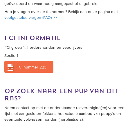
(geprotocolleerde) onderzoeken, DNA-testen, wetenschappelijke
inzichten en verzamelde data worden de foknormen periodiek
geëvalueerd en waar nodig aangepast of uitgebreid.
Heb je vragen over de foknormen? Bekijk dan onze pagina met
veelgestelde vragen (FAQ) >>
fci informatie
FCI groep 1: Herdershonden en veedrijvers
Sectie 1
FCI nummer 223
op zoek naar een pup van dit
ras?
Neem contact op met de onderstaande rasvereniging(en) voor een
lijst met aangesloten fokkers, het actuele aanbod van puppy's en
eventuele volwassen honden (herplaatsers).