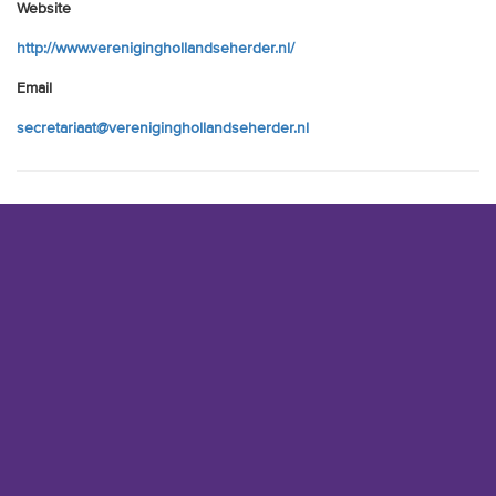
Website
http://www.vereniginghollandseherder.nl/
Email
secretariaat@vereniginghollandseherder.nl
zie ook:
fci groep 1 -
herdershonden en