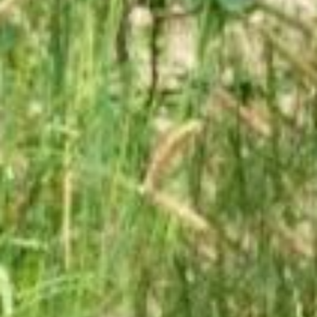
trainingen
Zoek een vereniging
Activiteiten agenda
Inlog Mijn RvB account
Inlog leden / officials
Over ons
Contact & support
Veelgestelde vragen
Vacatures