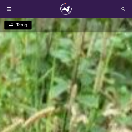
Terug
Houden van honden
Fokken met je hond
Onze websites
Opleidingen en