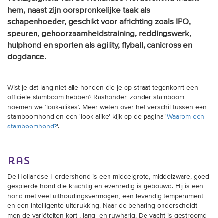
hem, naast zijn oorspronkelijke taak als
schapenhoeder, geschikt voor africhting zoals IPO,
speuren, gehoorzaamheidstraining, reddingswerk,
hulphond en sporten als agility, flyball, canicross en
dogdance.
Wist je dat lang niet alle honden die je op straat tegenkomt een
officiële stamboom hebben? Rashonden zonder stamboom
noemen we ‘look-alikes’. Meer weten over het verschil tussen een
stamboomhond en een 'look-alike' kijk op de pagina '
Waarom een
stamboomhond?
'.
ras
De Hollandse Herdershond is een middelgrote, middelzware, goed
gespierde hond die krachtig en evenredig is gebouwd. Hij is een
hond met veel uithoudingsvermogen, een levendig temperament
en een intelligente uitdrukking. Naar de beharing onderscheidt
men de variëteiten kort-, lang- en ruwharig. De vacht is gestroomd