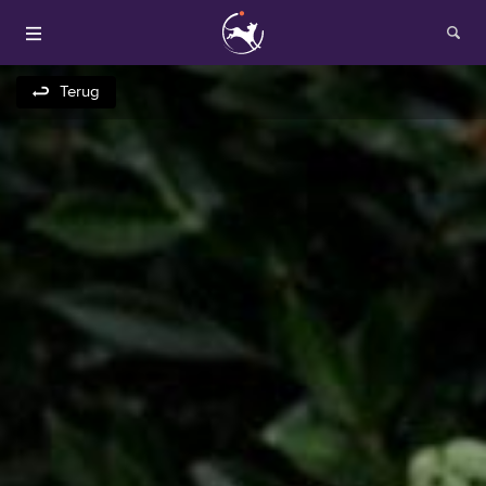
Terug
Houden van honden
Fokken met je hond
Onze websites
Opleidingen en