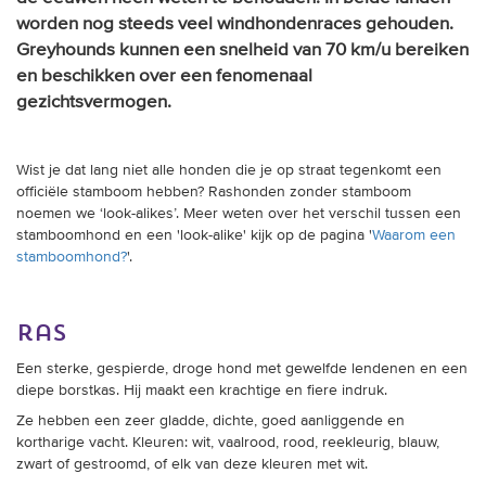
worden nog steeds veel windhondenraces gehouden.
Greyhounds kunnen een snelheid van 70 km/u bereiken
en beschikken over een fenomenaal
gezichtsvermogen.
Wist je dat lang niet alle honden die je op straat tegenkomt een
officiële stamboom hebben? Rashonden zonder stamboom
noemen we ‘look-alikes’. Meer weten over het verschil tussen een
stamboomhond en een 'look-alike' kijk op de pagina '
Waarom een
stamboomhond?
'.
ras
Een sterke, gespierde, droge hond met gewelfde lendenen en een
diepe borstkas. Hij maakt een krachtige en fiere indruk.
Ze hebben een z
eer gladde, dichte, goed aanliggende en
kortharige vacht. Kleuren: wit, vaalrood, rood, reekleurig, blauw,
zwart of gestroomd, of elk van deze kleuren met wit.