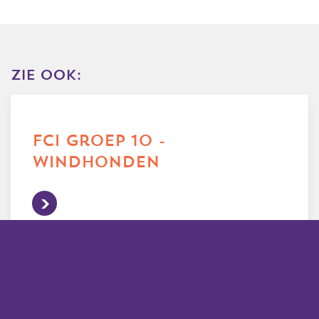
zie ook:
fci groep 10 -
windhonden
alle rassen