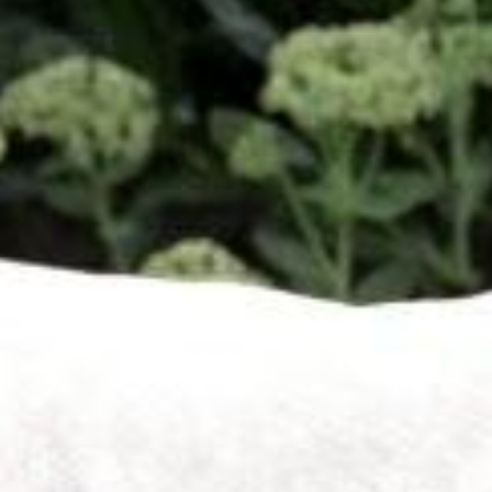
trainingen
Zoek een vereniging
Activiteiten agenda
Inlog Mijn RvB account
Inlog leden / officials
Over ons
Contact & support
Veelgestelde vragen
Vacatures