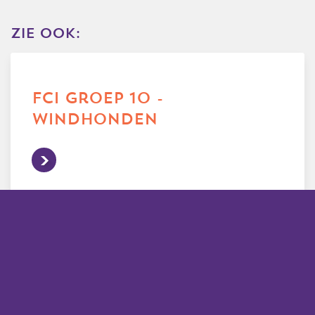
zie ook:
fci groep 10 -
windhonden
alle rassen