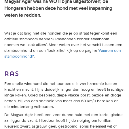
Magyar Agár was na WO II bijna uitgestorven; de
Hongaren hebben deze hond met veel inspanning
weten te redden.
Wist je dat lang niet alle honden die je op straat tegenkomt een
officiële stamboom hebben? Rashonden zonder stamboom
noemen we ‘look-alikes’. Meer weten over het verschil tussen een
stamboomhond en een 'look-alike' kijk op de pagina '
Waarom een
stamboomhond?
'.
Ras
Een snelle windhond die het toonbeeld is van harmonie tussen
kracht en macht. Hij is duidelijk langer dan hoog en heeft krachtige,
lange kaken. Goed bespierd, diepe vlakke borst, pezige en droge
benen. Hij kan een snelheid van meer dan 60 km/u bereiken en
die minutenlang volhouden.
De Magyar Agár heeft een zeer dunne huid met een korte, gladde,
aanliggende vacht. Hierdoor heeft hij de neiging om te rillen.
Kleuren: zwart, asgrauw, geel, gestroomd, soms helemaal wit of