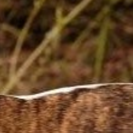
trainingen
Zoek een vereniging
Activiteiten agenda
Inlog Mijn RvB account
Inlog leden / officials
Over ons
Contact & support
Veelgestelde vragen
Vacatures