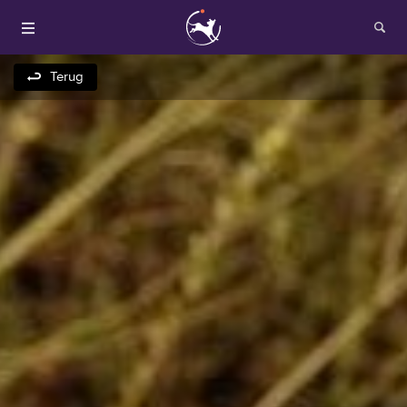
Terug
Houden van honden
Fokken met je hond
Onze websites
Opleidingen en