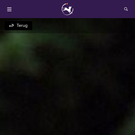
Terug
Houden van honden
Fokken met je hond
Onze websites
Opleidingen en