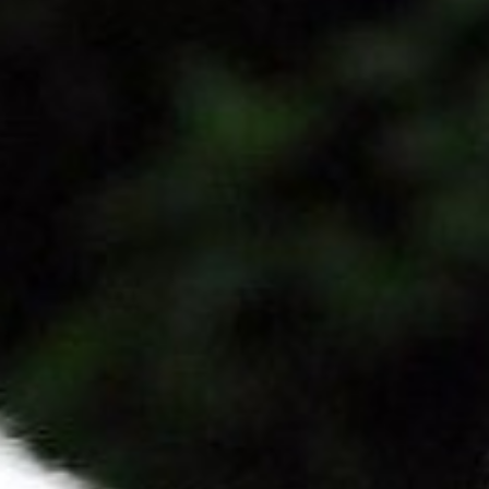
trainingen
Zoek een vereniging
Activiteiten agenda
Inlog Mijn RvB account
Inlog leden / officials
Over ons
Contact & support
Veelgestelde vragen
Vacatures