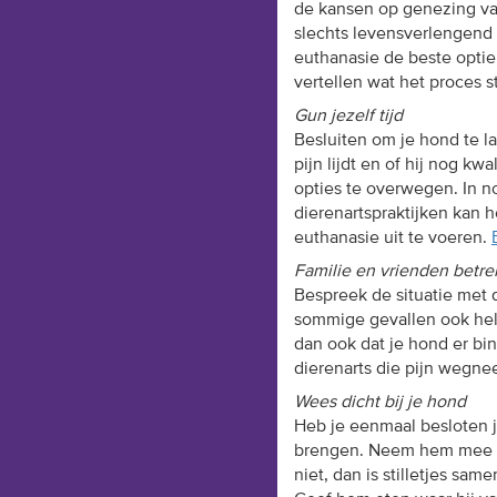
de kansen op genezing van
slechts levensverlengend 
euthanasie de beste optie.
vertellen wat het proces s
Gun jezelf tijd
Besluiten om je hond te la
pijn lijdt en of hij nog kw
opties te overwegen. In n
dierenartspraktijken kan h
euthanasie uit te voeren.
Familie en vrienden betr
Bespreek de situatie met d
sommige gevallen ook help
dan ook dat je hond er binn
dierenarts die pijn wegne
Wees dicht bij je hond
Heb je eenmaal besloten j
brengen. Neem hem mee naa
niet, dan is stilletjes sa