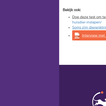
Bekijk ook:
Doe deze test om te
huisdier-inslapen/
Soms zijn dierenklin
Interview met