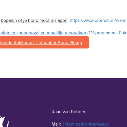
 bepalen of je hond moet inslapen
:
https://www.dierrust.nl/wann
ieken in spoedgevallen moeilijk te bereiken
(TV-programma Poin
 hondenfokker en -liefhebber Anne Plomp
Raad van Beheer
Mail:
info@raadvanbeheer.nl