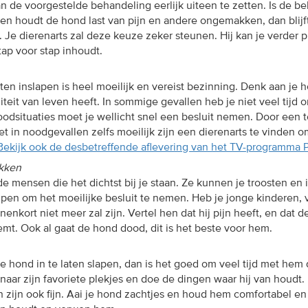
 de voorgestelde behandeling eerlijk uiteen te zetten. Is de b
en houdt de hond last van pijn en andere ongemakken, dan blijf
 Je dierenarts zal deze keuze zeker steunen. Hij kan je verder p
tap voor stap inhoudt.
ten inslapen is heel moeilijk en vereist bezinning. Denk aan je ho
aliteit van leven heeft. In sommige gevallen heb je niet veel tijd 
oodsituaties moet je wellicht snel een besluit nemen. Door een t
et in noodgevallen zelfs moeilijk zijn een dierenarts te vinden 
Bekijk ook de desbetreffende aflevering van het TV-programma P
ekken
e mensen die het dichtst bij je staan. Ze kunnen je troosten en 
en om het moeilijke besluit te nemen. Heb je jonge kinderen, 
enkort niet meer zal zijn. Vertel hen dat hij pijn heeft, en dat d
emt. Ook al gaat de hond dood, dit is het beste voor hem.
e hond in te laten slapen, dan is het goed om veel tijd met hem 
r zijn favoriete plekjes en doe de dingen waar hij van houdt. 
men zijn ook fijn. Aai je hond zachtjes en houd hem comfortabel e