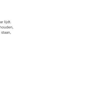
 lijdt.
 houden,
 staan,