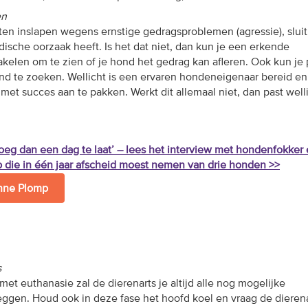
en
ten inslapen wegens ernstige gedragsproblemen (agressie), sluit
ische oorzaak heeft. Is het dat niet, dan kun je een erkende
elen om te zien of je hond het gedrag kan afleren. Ook kun je
nd te zoeken. Wellicht is een ervaren hondeneigenaar bereid en 
t succes aan te pakken. Werkt dit allemaal niet, dan past well
oeg dan een dag te laat’ – lees het interview met hondenfokker 
 die in één jaar afscheid moest nemen van drie honden
>>
Anne Plomp
s
et euthanasie zal de dierenarts je altijd alle nog mogelijke
ggen. Houd ook in deze fase het hoofd koel en vraag de dieren