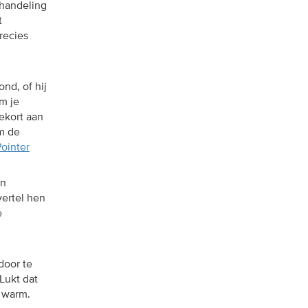
ehandeling
t
recies
nd, of hij
om je
ekort aan
om de
ointer
in
vertel hen
e
door te
Lukt dat
n warm.