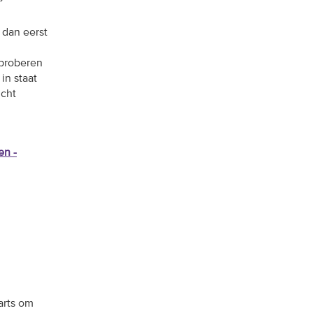
 dan eerst
 proberen
in staat
icht
en -
arts om