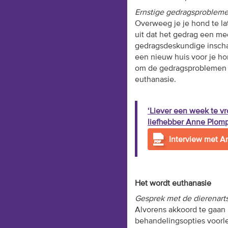
Ernstige gedragsproblem
Overweeg je je hond te la
uit dat het gedrag een med
gedragsdeskundige inschak
een nieuw huis voor je ho
om de gedragsproblemen me
euthanasie.
‘Liever een week te vr
liefhebber Anne Plomp
Interview met 
Het wordt euthanasie
Gesprek met de dierenart
Alvorens akkoord te gaan m
behandelingsopties voorle