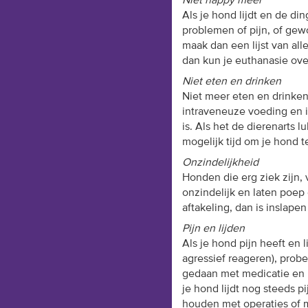
Niet happy meer
Als je hond lijdt en de di
problemen of pijn, of gew
maak dan een lijst van all
dan kun je euthanasie ov
Niet eten en drinken
Niet meer eten en drinken 
intraveneuze voeding en i
is. Als het de dierenarts 
mogelijk tijd om je hond t
Onzindelijkheid
Honden die erg ziek zijn,
onzindelijk en laten poep
aftakeling, dan is inslapen
Pijn en lijden
Als je hond pijn heeft en l
agressief reageren), prob
gedaan met medicatie en 
je hond lijdt nog steeds p
houden met operaties of me