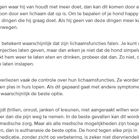
ngen waar hij van houdt niet meer doet, dan kan dit komen door 
oon door een lichaam dat op is. Om te bepalen of je hond happy i
e dingen die hij graag doet. Als hij geen van deze dingen meer ka
erwegen.
betekent waarschijnlijk dat zijn lichaamsfuncties falen. Je kunt
njecties laten geven, maar dan erken je niet dat de hond simpel
lukt hem weer te laten eten en drinken, probeer dat dan. Zo niet, d
e laten inslapen.
 verliezen vaak de controle over hun lichaamsfuncties. Ze worde
 en plas in huis lopen. Als dit gepaard gaat met andere symptom
 waarschijnlijk de beste optie.
ijdt (trillen, onrust, janken of kreunen, niet aangeraakt willen wo
eer dan die pijn weg te nemen. In de beste gevallen kan dit wor
medische zorg. Maar als alle medische mogelijkheden zijn toeg
ijn, dan is euthanasie de beste optie. De hond tegen elke prijs in
dicatie, zonder zicht op verbetering, is zeker niet diervriendeli