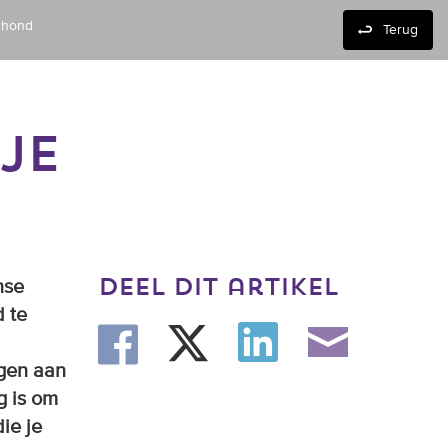
 hond
Terug
JE
deel dit artikel
nse
 te
ngen aan
g is om
ie je