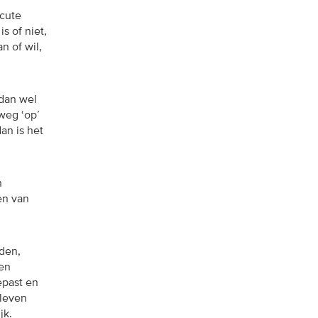
acute
s of niet,
n of wil,
 dan wel
weg ‘op’
an is het
n
en van
rden,
den
epast en
 leven
jk.