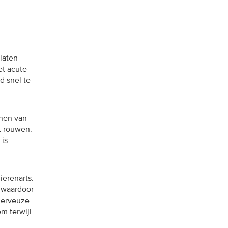
laten
et acute
d snel te
enen van
t rouwen.
 is
ierenarts.
, waardoor
 nerveuze
m terwijl