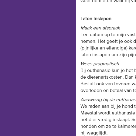
Geef hem eten waar hij v
Laten inslapen
Maak een afspraak
Een datum op termijn vast
nemen. Het geeft je ook de
(pijnlijke en ellendige) ka
laten inslapen om zijn pijn
Wees pragmatisch
Bij euthanasie kun je het 
de dierenartskosten. Dan 
Besluit ook van tevoren w
overleden en betaal van t
Aanwezig bij de euthanas
We raden aan bij je hond t
Meestal wordt euthanasie
het dier vredig inslaapt.
honden om ze te kalmeren.
hij wegglijdt.