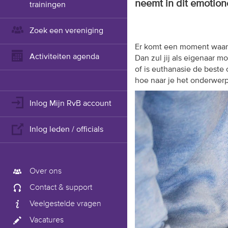
neemt in dit emotion
trainingen
Zoek een vereniging
Er komt een moment waarop
Activiteiten agenda
Dan zul jij als eigenaar 
of is euthanasie de beste o
hoe naar je het onderwerp
Inlog Mijn RvB account
Inlog leden / officials
Over ons
Contact & support
Veelgestelde vragen
Vacatures