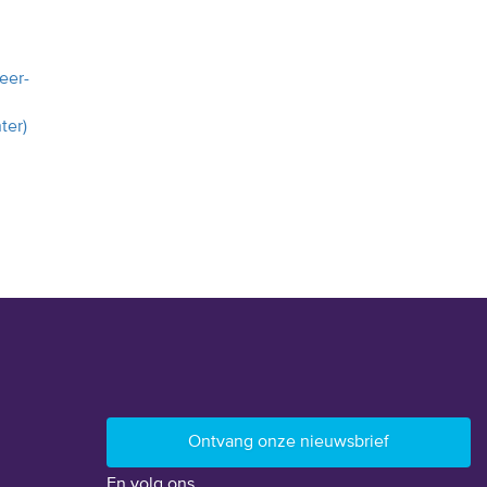
eer-
ter)
En volg ons