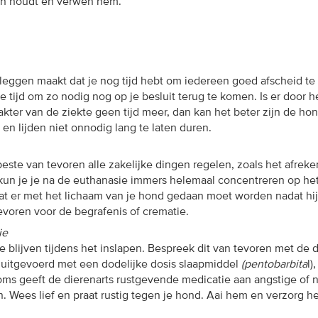
an houdt en verwen hem.
leggen maakt dat je nog tijd hebt om iedereen goed afscheid te 
 tijd om zo nodig nog op je besluit terug te komen. Is er door h
rakter van de ziekte geen tijd meer, dan kan het beter zijn de hon
 en lijden niet onnodig lang te laten duren.
beste van tevoren alle zakelijke dingen regelen, zoals het afrek
kun je je na de euthanasie immers helemaal concentreren op he
at er met het lichaam van je hond gedaan moet worden nadat hij
evoren voor de begrafenis of crematie.
ie
e blijven tijdens het inslapen. Bespreek dit van tevoren met de d
 uitgevoerd met een dodelijke dosis slaapmiddel
(pentobarbita
l)
 Soms geeft de dierenarts rustgevende medicatie aan angstige of
 Wees lief en praat rustig tegen je hond. Aai hem en verzorg he