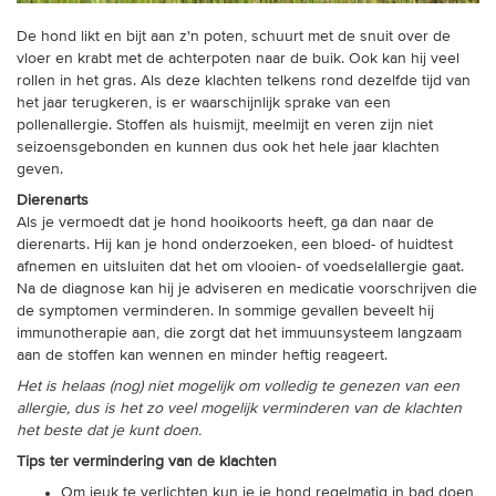
De hond likt en bijt aan z'n poten, schuurt met de snuit over de
vloer en krabt met de achterpoten naar de buik. Ook kan hij veel
rollen in het gras. Als deze klachten telkens rond dezelfde tijd van
het jaar terugkeren, is er waarschijnlijk sprake van een
pollenallergie. Stoffen als huismijt, meelmijt en veren zijn niet
seizoensgebonden en kunnen dus ook het hele jaar klachten
geven.
Dierenarts
Als je vermoedt dat je hond hooikoorts heeft, ga dan naar de
dierenarts. Hij kan je hond onderzoeken, een bloed- of huidtest
afnemen en uitsluiten dat het om vlooien- of voedselallergie gaat.
Na de diagnose kan hij je adviseren en medicatie voorschrijven die
de symptomen verminderen. In sommige gevallen beveelt hij
immunotherapie aan, die zorgt dat het immuunsysteem langzaam
aan de stoffen kan wennen en minder heftig reageert.
Het is helaas (nog) niet mogelijk om volledig te genezen van een
allergie, dus is het zo veel mogelijk verminderen van de klachten
het beste dat je kunt doen.
Tips ter vermindering van de klachten
Om jeuk te verlichten kun je je hond regelmatig in bad doen