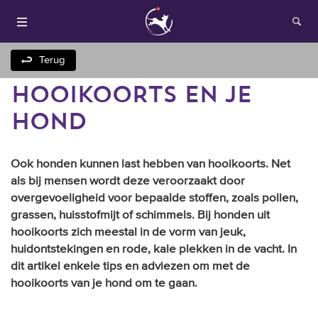
Terug
HOOIKOORTS EN JE
HOND
Ook honden kunnen last hebben van hooikoorts. Net
als bij mensen wordt deze veroorzaakt door
overgevoeligheid voor bepaalde stoffen, zoals pollen,
Houden van honden
grassen, huisstofmijt of schimmels. Bij honden uit
hooikoorts zich meestal in de vorm van jeuk,
Fokken met je hond
huidontstekingen en rode, kale plekken in de vacht. In
dit artikel enkele tips en adviezen om met de
Onze websites
hooikoorts van je hond om te gaan.
Opleidingen en