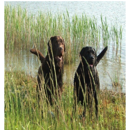
trainingen
Zoek een vereniging
Activiteiten agenda
Inlog Mijn RvB account
Inlog leden / officials
Over ons
Contact & support
Veelgestelde vragen
Vacatures