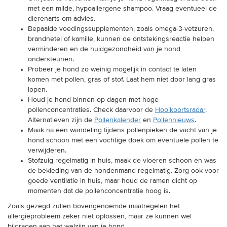
met een milde, hypoallergene shampoo. Vraag eventueel de
dierenarts om advies.
Bepaalde voedingssupplementen, zoals omega-3-vetzuren,
brandnetel of kamille, kunnen de ontstekingsreactie helpen
verminderen en de huidgezondheid van je hond
ondersteunen.
Probeer je hond zo weinig mogelijk in contact te laten
komen met pollen, gras of stof. Laat hem niet door lang gras
lopen.
Houd je hond binnen op dagen met hoge
pollenconcentraties. Check daarvoor de
Hooikoortsradar
.
Alternatieven zijn de
Pollenkalender
en
Pollennieuws
.
Maak na een wandeling tijdens pollenpieken de vacht van je
hond schoon met een vochtige doek om eventuele pollen te
verwijderen.
Stofzuig regelmatig in huis, maak de vloeren schoon en was
de bekleding van de hondenmand regelmatig. Zorg ook voor
goede ventilatie in huis, maar houd de ramen dicht op
momenten dat de pollenconcentratie hoog is.
Zoals gezegd zullen bovengenoemde maatregelen het
allergieprobleem zeker niet oplossen, maar ze kunnen wel
bijdragen aan het welzijn van je hond.