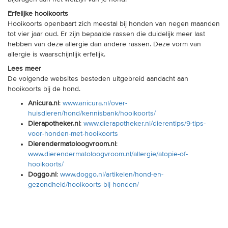
Erfelijke hooikoorts
Hooikoorts openbaart zich meestal bij honden van negen maanden
tot vier jaar oud. Er zijn bepaalde rassen die duidelijk meer last
hebben van deze allergie dan andere rassen. Deze vorm van
allergie is waarschijnlijk erfelijk.
Lees meer
De volgende websites besteden uitgebreid aandacht aan
hooikoorts bij de hond.
Anicura.nl
:
www.anicura.nl/over-
huisdieren/hond/kennisbank/hooikoorts/
Dierapotheker.nl
:
www.dierapotheker.nl/dierentips/9-tips-
voor-honden-met-hooikoorts
Dierendermatoloogvroom.nl
:
www.dierendermatoloogvroom.nl/allergie/atopie-of-
hooikoorts/
Doggo.nl
:
www.doggo.nl/artikelen/hond-en-
gezondheid/hooikoorts-bij-honden/