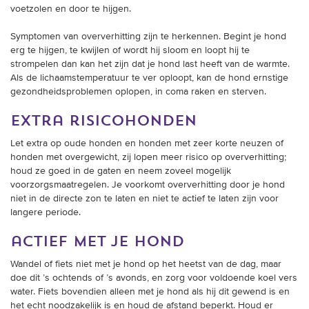
trainingen
voetzolen en door te hijgen.
Symptomen van oververhitting zijn te herkennen. Begint je hond
Zoek een vereniging
erg te hijgen, te kwijlen of wordt hij sloom en loopt hij te
strompelen dan kan het zijn dat je hond last heeft van de warmte.
Activiteiten agenda
Als de lichaamstemperatuur te ver oploopt, kan de hond ernstige
gezondheidsproblemen oplopen, in coma raken en sterven.
extra risicohonden
Inlog Mijn RvB account
Let extra op oude honden en honden met zeer korte neuzen of
honden met overgewicht, zij lopen meer risico op oververhitting;
houd ze goed in de gaten en neem zoveel mogelijk
Inlog leden / officials
voorzorgsmaatregelen. Je voorkomt oververhitting door je hond
niet in de directe zon te laten en niet te actief te laten zijn voor
langere periode.
Over ons
actief met je hond
Contact & support
Wandel of fiets niet met je hond op het heetst van de dag, maar
Veelgestelde vragen
doe dit ’s ochtends of ’s avonds, en zorg voor voldoende koel vers
water. Fiets bovendien alleen met je hond als hij dit gewend is en
Vacatures
het echt noodzakelijk is en houd de afstand beperkt. Houd er