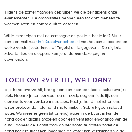
Tijdens de zomermaanden gebruiken we die zelf tijdens onze
evenementen. De organisaties hebben een taak om mensen te
waarschuwen en controle uit te oefenen.
Wil je meehelpen met de campagne en posters bestellen? Stuur
dan een mail naar
info@raadvanbeheer.nl
met het aantal posters en
welke versie (Nederlands of Engels) en je gegevens. De digitale
advertenties en stoppers kun je onderaan deze pagina
downloaden.
toch oververhit, wat dan?
Is je hond oververhit, breng hem dan naar een koele, schaduwrijke
plek. Neem zijn temperatuur op en raadpleeg onmiddellijk een
dierenarts voor verdere instructies. Koel je hond met (stromend)
water probeer de hele hond nat te maken. Gebruik geen ijskoud
water. Wanneer er geen (stromend) water in de buurt is kan de
hond ook enigszins afkoelen door een ventilator en/of airco van de
auto. Probeer de luchtstroom op het hoofd te richten zodat de
hond koelere lucht kan inademen en water kan verdampen via de