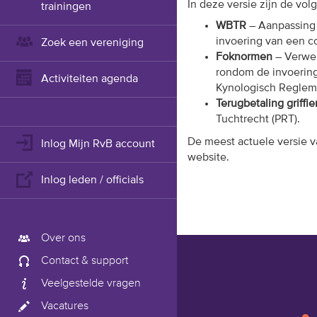
In deze versie zijn de vol
trainingen
WBTR
– Aanpassing 
invoering van een co
Zoek een vereniging
Foknormen
– Verwer
rondom de invoering va
Activiteiten agenda
Kynologisch Reglem
Terugbetaling griffi
Tuchtrecht (PRT).
De meest actuele versie 
Inlog Mijn RvB account
website.
Inlog leden / officials
Over ons
Contact & support
Veelgestelde vragen
Vacatures