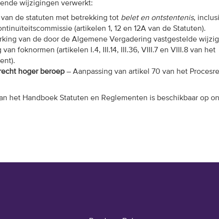
gende wijzigingen verwerkt:
van de statuten met betrekking tot
belet en ontstentenis
, inclus
ntinuïteitscommissie (artikelen 1, 12 en 12A van de Statuten).
king van de door de Algemene Vergadering vastgestelde wijzi
n foknormen (artikelen I.4, III.14, III.36, VIII.7 en VIII.8 van het
ent).
erecht hoger beroep
– Aanpassing van artikel 70 van het Proces
van het Handboek Statuten en Reglementen is beschikbaar op o