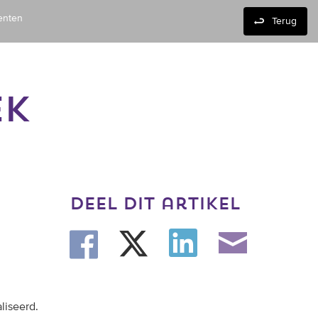
enten
Terug
EK
deel dit artikel
liseerd.