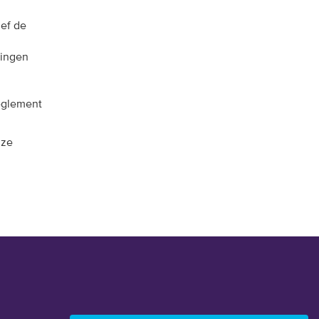
ief de
gingen
reglement
nze