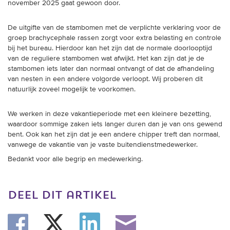
november 2025 gaat gewoon door.
trainingen
De uitgifte van de stambomen met de verplichte verklaring voor de
Zoek een vereniging
groep brachycephale rassen zorgt voor extra belasting en controle
bij het bureau. Hierdoor kan het zijn dat de normale doorlooptijd
Activiteiten agenda
van de reguliere stambomen wat afwijkt. Het kan zijn dat je de
stambomen iets later dan normaal ontvangt of dat de afhandeling
van nesten in een andere volgorde verloopt. Wij proberen dit
natuurlijk zoveel mogelijk te voorkomen.
Inlog Mijn RvB account
We werken in deze vakantieperiode met een kleinere bezetting,
waardoor sommige zaken iets langer duren dan je van ons gewend
Inlog leden / officials
bent. Ook kan het zijn dat je een andere chipper treft dan normaal,
vanwege de vakantie van je vaste buitendienstmedewerker.
Bedankt voor alle begrip en medewerking.
Over ons
Contact & support
deel dit artikel
Veelgestelde vragen
Vacatures