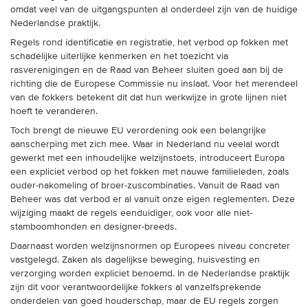
trainingen
omdat veel van de uitgangspunten al onderdeel zijn van de huidige
Nederlandse praktijk.
Zoek een vereniging
Regels rond identificatie en registratie, het verbod op fokken met
schadelijke uiterlijke kenmerken en het toezicht via
rasverenigingen en de Raad van Beheer sluiten goed aan bij de
Activiteiten agenda
richting die de Europese Commissie nu inslaat. Voor het merendeel
van de fokkers betekent dit dat hun werkwijze in grote lijnen niet
hoeft te veranderen.
Toch brengt de nieuwe EU verordening ook een belangrijke
Inlog Mijn RvB account
aanscherping met zich mee. Waar in Nederland nu veelal wordt
gewerkt met een inhoudelijke welzijnstoets, introduceert Europa
een expliciet verbod op het fokken met nauwe familieleden, zoals
Inlog leden / officials
ouder-nakomeling of broer-zuscombinaties. Vanuit de Raad van
Beheer was dat verbod er al vanuit onze eigen reglementen. Deze
wijziging maakt de regels eenduidiger, ook voor alle niet-
stamboomhonden en designer-breeds.
Over ons
Daarnaast worden welzijnsnormen op Europees niveau concreter
Contact & support
vastgelegd. Zaken als dagelijkse beweging, huisvesting en
verzorging worden expliciet benoemd. In de Nederlandse praktijk
Veelgestelde vragen
zijn dit voor verantwoordelijke fokkers al vanzelfsprekende
Vacatures
onderdelen van goed houderschap, maar de EU regels zorgen