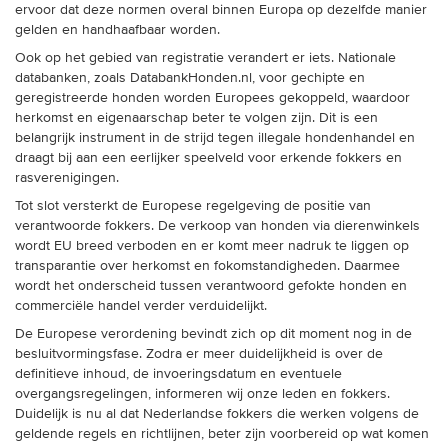
ervoor dat deze normen overal binnen Europa op dezelfde manier
gelden en handhaafbaar worden.
Ook op het gebied van registratie verandert er iets. Nationale
databanken, zoals DatabankHonden.nl, voor gechipte en
geregistreerde honden worden Europees gekoppeld, waardoor
herkomst en eigenaarschap beter te volgen zijn. Dit is een
belangrijk instrument in de strijd tegen illegale hondenhandel en
draagt bij aan een eerlijker speelveld voor erkende fokkers en
rasverenigingen.
Tot slot versterkt de Europese regelgeving de positie van
verantwoorde fokkers. De verkoop van honden via dierenwinkels
wordt EU breed verboden en er komt meer nadruk te liggen op
transparantie over herkomst en fokomstandigheden. Daarmee
wordt het onderscheid tussen verantwoord gefokte honden en
commerciële handel verder verduidelijkt.
De Europese verordening bevindt zich op dit moment nog in de
besluitvormingsfase. Zodra er meer duidelijkheid is over de
definitieve inhoud, de invoeringsdatum en eventuele
overgangsregelingen, informeren wij onze leden en fokkers.
Duidelijk is nu al dat Nederlandse fokkers die werken volgens de
geldende regels en richtlijnen, beter zijn voorbereid op wat komen