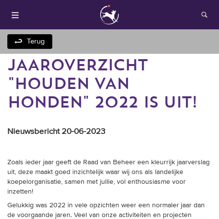
Terug
JAAROVERZICHT
"HOUDEN VAN
HONDEN" 2022 IS UIT!
Nieuwsbericht 20-06-2023
Houden van honden
Zoals ieder jaar geeft de Raad van Beheer een kleurrijk jaarverslag
Fokken met je hond
uit, deze maakt goed inzichtelijk waar wij ons als landelijke
koepelorganisatie, samen met jullie, vol enthousiasme voor
Onze websites
inzetten!
Gelukkig was 2022 in vele opzichten weer een normaler jaar dan
Opleidingen en
de voorgaande jaren. Veel van onze activiteiten en projecten