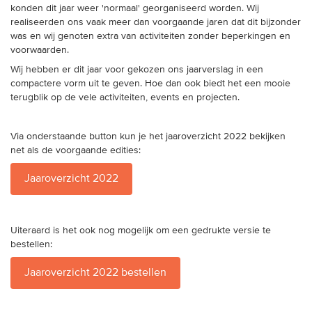
trainingen
konden dit jaar weer 'normaal' georganiseerd worden. Wij
realiseerden ons vaak meer dan voorgaande jaren dat dit bijzonder
was en wij genoten extra van activiteiten zonder beperkingen en
Zoek een vereniging
voorwaarden.
Wij hebben er dit jaar voor gekozen ons jaarverslag in een
Activiteiten agenda
compactere vorm uit te geven. Hoe dan ook biedt het een mooie
terugblik op de vele activiteiten, events en projecten.
Via onderstaande button kun je het jaaroverzicht 2022 bekijken
Inlog Mijn RvB account
net als de voorgaande edities:
Inlog leden / officials
Jaaroverzicht 2022
Uiteraard is het ook nog mogelijk om een gedrukte versie te
Over ons
bestellen:
Contact & support
Jaaroverzicht 2022 bestellen
Veelgestelde vragen
Vacatures