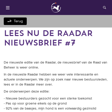
Terug
LEES NU DE RAADAR
NIEUWSBRIEF #7
De nieuwste editie van de Raadar, de nieuwsbrief van de Raad van
Beheer is weer online.
Houden van honden
In de nieuwste Raadar hebben we weer vele interessante en
actuele onderwerpen. We zijn op zoek naar nieuwe bestuursleden,
Fokken met je hond
lees er in de Raadar meer over.
De onderwerpen deze editie:
Onze websites
- Nieuwe bestuurders gezocht voor een sterke toekomst
- Pas op voor groene eikels op de grond
- 92% van de baasjes, mijn hond is een volwaardig gezinslid
Opleidingen en