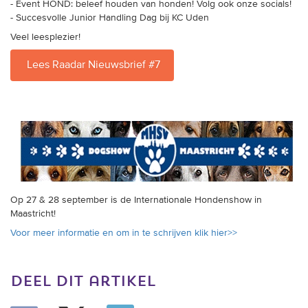
- Event HOND: beleef houden van honden! Volg ook onze socials!
trainingen
- Succesvolle Junior Handling Dag bij KC Uden
Veel leesplezier!
Zoek een vereniging
Lees Raadar Nieuwsbrief #7
Activiteiten agenda
Inlog Mijn RvB account
Inlog leden / officials
Op 27 & 28 september is de Internationale Hondenshow in
Maastricht!
Over ons
Voor meer informatie en om in te schrijven klik hier>>
Contact & support
Veelgestelde vragen
deel dit artikel
Vacatures