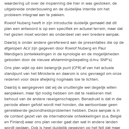
trainingen
waardering uit over de inspanning die hier in was gestoken, de
uitgebreide onderbouwing en de duidelijke intentie om het
probleem integraal aan te pakken.
Zoek een vereniging
Roelof Nuberg heeft in zijn introductie duidelijk gemaakt dat dit
plan een antwoord is op een specifiek en actueel terrein, maar dat
Activiteiten agenda
het gezien moet worden als onderdeel van een bredere aanpak.
Daarbij is onder andere gerefereerd aan de presentaties die op de
afgelopen ALV zijn gegeven door Roelof Nuberg en Paul
Mandigers (ontwikkelingen in de kynologie en de mogelijkheden
Inlog Mijn RvB account
geboden door de nieuwe afstammingsbepaling d.m.v. SNP’s).
Ons plan wijkt op één belangrijk punt (CFR) af van het actuele
Inlog leden / officials
standpunt van het Ministerie en daarom is ons gevraagd om onze
redenen voor deze afwijking nogmaals toe te lichten.
Daarbij is aangegeven dat wij de snuitlengte wel degelijk willen
aanpakken, maar tijd nodig hebben om dat te realiseren met
Over ons
behoud van de andere raseigenschappen. Benadrukt is dat in die
periode alleen gefokt wordt met honden, die aantoonbaar geen
Contact & support
gerelateerde gezondheidsproblemen hebben. Deze aanpak is in
Veelgestelde vragen
de context gezet van de internationale ontwikkelingen (o.a. België
en Finland) waar ons plan verder gaat dan wat in andere landen
Vacatures
wordt gedaan. Ook is heel duidelijk gewezen op het feit dat maar