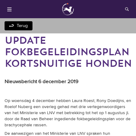
Terug
UPDATE
FOKBEGELEIDINGSPLAN
KORTSNUITIGE HONDEN
Nieuwsbericht 6 december 2019
Houden van honden
Op woensdag 4 december hebben Laura Roest, Rony Doedijns, en
Fokken met je hond
Roelof Nuberg een overleg gehad met drie vertegenwoordigers
van het Ministerie van LNV met betrekking tot het op 1 augustus jl.
Onze websites
door de Raad van Beheer ingediende fokbegeleidingsplan voor de
brachycephale rassen.
Opleidingen en
De aanwezigen van het Ministerie van LNV spraken hun