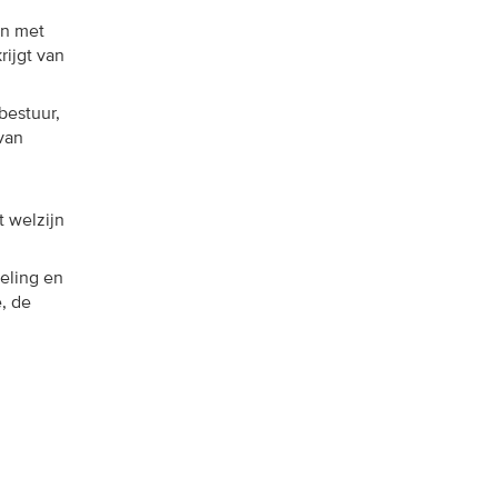
en met
rijgt van
bestuur,
van
t welzijn
keling en
e, de