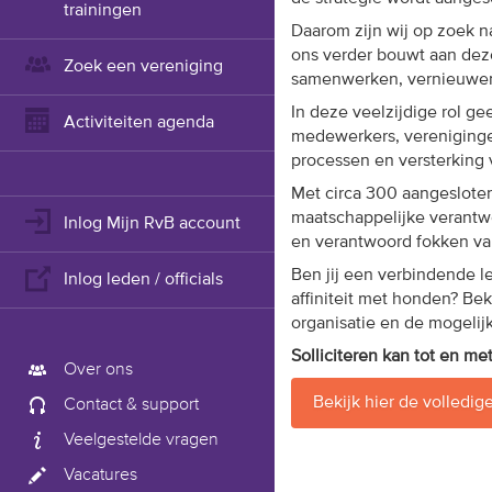
trainingen
Daarom zijn wij op zoek n
ons verder bouwt aan deze 
Zoek een vereniging
samenwerken, vernieuwen 
In deze veelzijdige rol ge
Activiteiten agenda
medewerkers, verenigingen
processen en versterking 
Met circa 300 aangeslote
maatschappelijke verantwo
Inlog Mijn RvB account
en verantwoord fokken v
Ben jij een verbindende le
Inlog leden / officials
affiniteit met honden? Bek
organisatie en de mogelij
Solliciteren kan tot en me
Over ons
Bekijk hier de volledig
Contact & support
Veelgestelde vragen
Vacatures