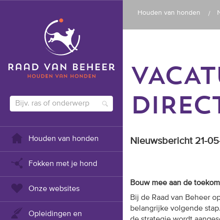
Houden van honden
VACAT
DIREC
Houden van honden
Nieuwsbericht 21-0
Fokken met je hond
Bouw mee aan de toekomst
Onze websites
Bij de
Raad van Beheer op
belangrijke volgende stap
Opleidingen en
de strategie wordt aange