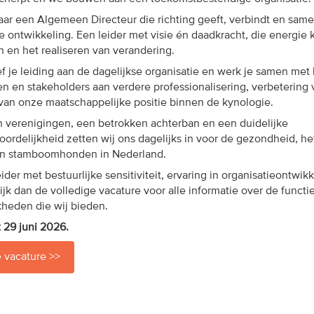
aar een Algemeen Directeur die richting geeft, verbindt en sam
ontwikkeling. Een leider met visie én daadkracht, die energie k
en het realiseren van verandering.
ef je leiding aan de dagelijkse organisatie en werk je samen met 
 en stakeholders aan verdere professionalisering, verbetering 
van onze maatschappelijke positie binnen de kynologie.
n verenigingen, een betrokken achterban en een duidelijke
ordelijkheid zetten wij ons dagelijks in voor de gezondheid, he
an stamboomhonden in Nederland.
ider met bestuurlijke sensitiviteit, ervaring in organisatieontwik
ijk dan de volledige vacature voor alle informatie over de functi
kheden die wij bieden.
t 29 juni 2026.
e vacature >>