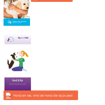
trainingen
Zoek een vereniging
Activiteiten agenda
Inlog Mijn RvB account
Inlog leden / officials
Over ons
Contact & support
Veelgestelde vragen
Hond en ras, vind de hond die bij je past
Vacatures