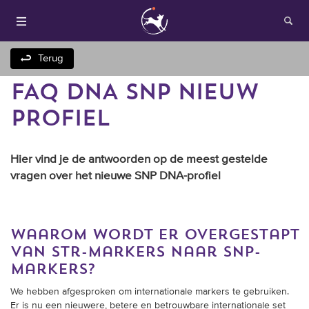
Terug
FAQ DNA SNP NIEUW
PROFIEL
Hier vind je de antwoorden op de meest gestelde
vragen over het nieuwe SNP DNA-profiel
Houden van honden
Fokken met je hond
waarom wordt er overgestapt
van str-markers naar snp-
Onze websites
markers?
We hebben afgesproken om internationale markers te gebruiken.
Opleidingen en
Er is nu een nieuwere, betere en betrouwbare internationale set