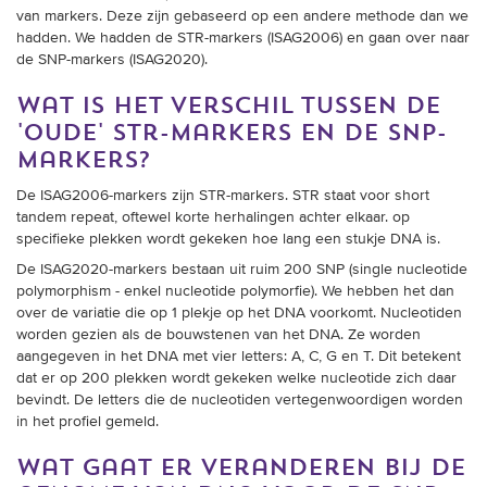
trainingen
van markers. Deze zijn gebaseerd op een andere methode dan we
hadden. We hadden de STR-markers (ISAG2006) en gaan over naar
de SNP-markers (ISAG2020).
Zoek een vereniging
wat is het verschil tussen de
Activiteiten agenda
'oude' str-markers en de snp-
markers?
De ISAG2006-markers zijn STR-markers. STR staat voor short
tandem repeat, oftewel korte herhalingen achter elkaar. op
Inlog Mijn RvB account
specifieke plekken wordt gekeken hoe lang een stukje DNA is.
De ISAG2020-markers bestaan uit ruim 200 SNP (single nucleotide
Inlog leden / officials
polymorphism - enkel nucleotide polymorfie). We hebben het dan
over de variatie die op 1 plekje op het DNA voorkomt. Nucleotiden
worden gezien als de bouwstenen van het DNA. Ze worden
aangegeven in het DNA met vier letters: A, C, G en T. Dit betekent
Over ons
dat er op 200 plekken wordt gekeken welke nucleotide zich daar
bevindt. De letters die de nucleotiden vertegenwoordigen worden
Contact & support
in het profiel gemeld.
Veelgestelde vragen
wat gaat er veranderen bij de
Vacatures