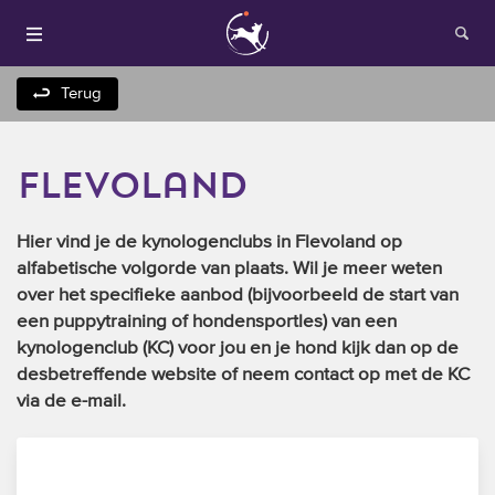
Terug
flevoland
Hier vind je de kynologenclubs in Flevoland op
alfabetische volgorde van plaats. Wil je meer weten
over het specifieke aanbod (bijvoorbeeld de start van
Houden van honden
een puppytraining of hondensportles) van een
kynologenclub (KC) voor jou en je hond kijk dan op de
Fokken met je hond
desbetreffende website of neem contact op met de KC
via de e-mail.
Onze websites
Opleidingen en