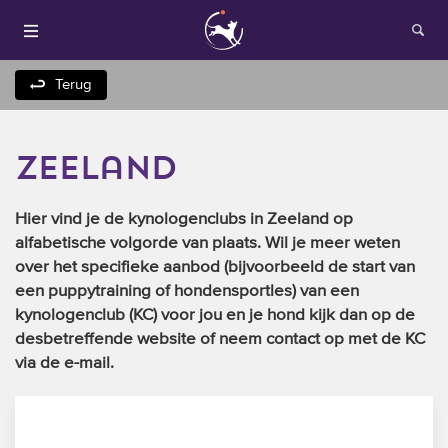
Terug
zeeland
Hier vind je de kynologenclubs in Zeeland op
alfabetische volgorde van plaats. Wil je meer weten
over het specifieke aanbod (bijvoorbeeld de start van
Houden van honden
een puppytraining of hondensportles) van een
kynologenclub (KC) voor jou en je hond kijk dan op de
Fokken met je hond
desbetreffende website of neem contact op met de KC
via de e-mail.
Onze websites
Opleidingen en