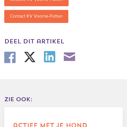
trainingen
Contact KV Voorne-Putten
Zoek een vereniging
Activiteiten agenda
deel dit artikel
Inlog Mijn RvB account
Inlog leden / officials
Over ons
zie ook:
Contact & support
Veelgestelde vragen
Vacatures
actief met je hond