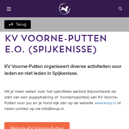
Terug
KV VOORNE-PUTTEN
E.O. (SPIJKENISSE)
KV Voorne-Putten organiseert diverse activiteiten voor
leden en niet leden in Spijkenisse.
Houden van honden
Wil je meer weten over het specifieke aanbod (bijvoorbeeld de
Fokken met je hond
start van een puppytraining of hondensportles) van KV Voorne-
Putten voor jou en je hond kijk dan op de website
www.kvvp.nl
of
neem contact op via info@kvvp.nl
Onze websites
Opleidingen en
Website KV Voorne-Putten