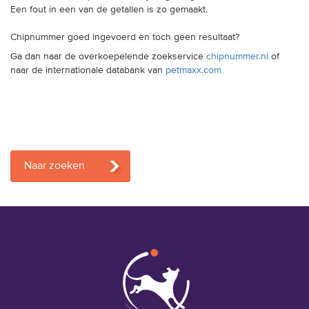
trainingen
Een fout in een van de getallen is zo gemaakt.
Chipnummer goed ingevoerd en toch geen resultaat?
Zoek een vereniging
Ga dan naar de overkoepelende zoekservice
chipnummer.nl
of
naar de internationale databank van
petmaxx.com
Activiteiten agenda
Inlog Mijn RvB account
Naar zoeken
Inlog leden / officials
Over ons
Contact & support
Veelgestelde vragen
Vacatures