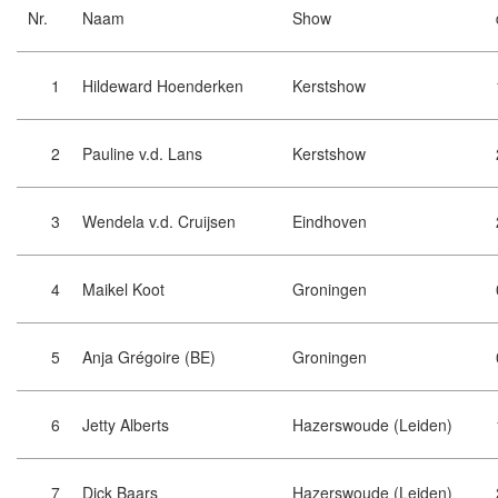
Nr.
Naam
Show
1
Hildeward Hoenderken
Kerstshow
2
Pauline v.d. Lans
Kerstshow
3
Wendela v.d. Cruijsen
Eindhoven
4
Maikel Koot
Groningen
5
Anja Grégoire (BE)
Groningen
6
Jetty Alberts
Hazerswoude (Leiden)
7
Dick Baars
Hazerswoude (Leiden)