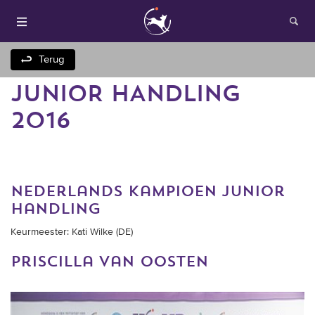
Terug
JUNIOR HANDLING
2016
nederlands kampioen junior
Houden van honden
handling
Keurmeester: Kati Wilke (DE)
Fokken met je hond
priscilla van oosten
Onze websites
Opleidingen en