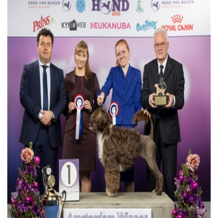
trainingen
Zoek een vereniging
Activiteiten agenda
Inlog Mijn RvB account
Inlog leden / officials
Over ons
Contact & support
Veelgestelde vragen
Vacatures