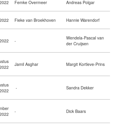
 2022
Femke Overmeer
Andreas Polgar
i 2022
Fieke van Broekhoven
Hannie Warendorf
Wendela-Pascal van
i 2022
-
der Cruijsen
ustus
Jamil Asghar
Margit Kortleve-Prins
2022
ustus
-
Sandra Dekker
2022
ember
-
Dick Baars
2022