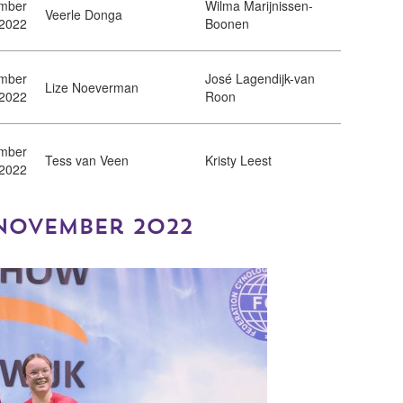
ember
Wilma Marijnissen-
Veerle Donga
2022
Boonen
mber
José Lagendijk-van
Lize Noeverman
2022
Roon
mber
Tess van Veen
Kristy Leest
2022
 november 2022