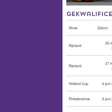
gekwalific
Show
Datum
26 
Rijnland
27 
Rijnland
Holland Cup
4 juni
Pinkstershow
5 juni