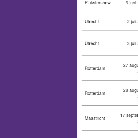
Pinkstershow
6 juni
Utrecht
2 jul
Utrecht
3 jul
27 aug
Rotterdam
28 aug
Rotterdam
17 sept
Maastricht