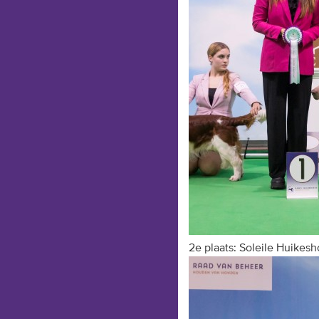
2e plaats: Soleile Huikes