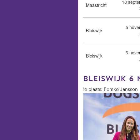
18 sept
Maastricht
5 nove
Bleiswijk
6 nove
Bleiswijk
bleiswijk 6
1e plaats: Femke Janssen