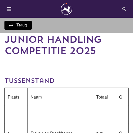
Terug
JUNIOR HANDLING
COMPETITIE 2025
tussenstand
Houden van honden
Plaats
Naam
Totaal
Q
Fokken met je hond
Onze websites
Opleidingen en