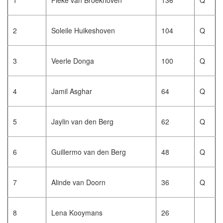
1
Fieke van Broekhoven
136
Q
trainingen
2
Soleile Huikeshoven
104
Q
Zoek een vereniging
Activiteiten agenda
3
Veerle Donga
100
Q
4
Jamil Asghar
64
Q
Inlog Mijn RvB account
5
Jaylin van den Berg
62
Q
Inlog leden / officials
6
Guillermo van den Berg
48
Q
Over ons
7
Alinde van Doorn
36
Q
Contact & support
Veelgestelde vragen
8
Lena Kooymans
26
Vacatures