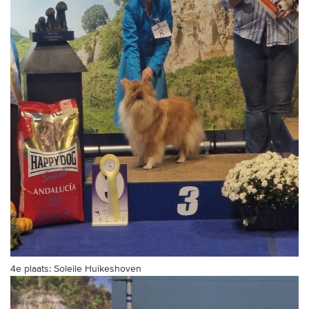
4e plaats: Soleile Huikeshoven