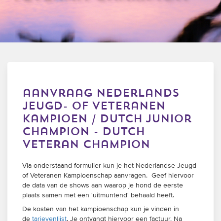
trainingen
Zoek een vereniging
Activiteiten agenda
aanvraag nederlands
Inlog Mijn RvB account
jeugd- of veteranen
kampioen / dutch junior
Inlog leden / officials
champion - dutch
veteran champion
Via onderstaand formulier kun je het Nederlandse Jeugd-
Over ons
of Veteranen Kampioenschap aanvragen. Geef hiervoor
Contact & support
de data van de shows aan waarop je hond de eerste
plaats samen met een 'uitmuntend' behaald heeft.
Veelgestelde vragen
De kosten van het kampioenschap kun je vinden in
Vacatures
de
tarievenlijst
. Je ontvangt hiervoor een factuur. Na