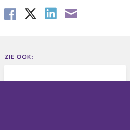
zie ook:
regelgeving voor
sporten met je hond