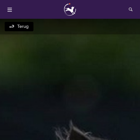
Terug
Houden van honden
Fokken met je hond
Onze websites
Opleidingen en