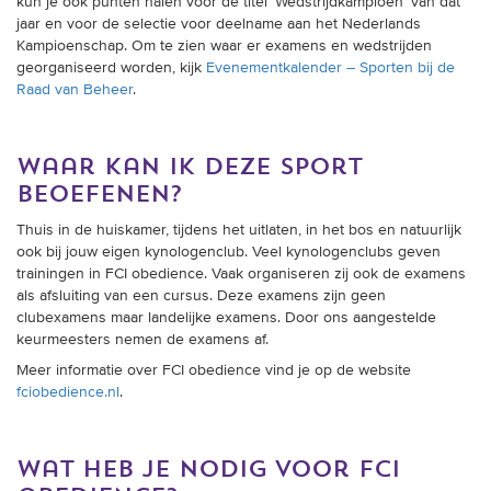
kun je ook punten halen voor de titel ‘Wedstrijdkampioen’ van dat
jaar en voor de selectie voor deelname aan het Nederlands
Kampioenschap. Om te zien waar er examens en wedstrijden
georganiseerd worden, kijk
Evenementkalender – Sporten bij de
Raad van Beheer
.
waar kan ik deze sport
beoefenen?
Thuis in de huiskamer, tijdens het uitlaten, in het bos en natuurlijk
ook bij jouw eigen kynologenclub. Veel kynologenclubs geven
trainingen in FCI obedience. Vaak organiseren zij ook de examens
als afsluiting van een cursus. Deze examens zijn geen
clubexamens maar landelijke examens. Door ons aangestelde
keurmeesters nemen de examens af.
Meer informatie over FCI obedience vind je op de website
fciobedience.nl
.
wat heb je nodig voor fci