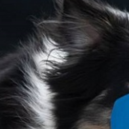
trainingen
Zoek een vereniging
Activiteiten agenda
Inlog Mijn RvB account
Inlog leden / officials
Over ons
Contact & support
Veelgestelde vragen
Vacatures