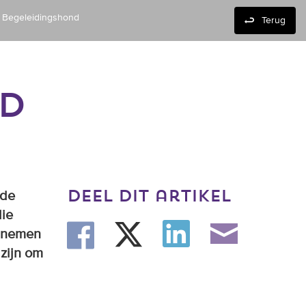
 Begeleidingshond
Terug
ND
deel dit artikel
 de
die
r nemen
zijn om