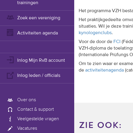
trainingen
Het programma VZH bestaa
Zoek een vereniging
Het praktijkgedeelte omv
situaties. Wil je deze trai
kynologenclubs
.
Activiteiten agenda
Voor de door de
FCI
(Fédé
VZH-diploma de toelating
(Internationale Prüfungs
Inlog Mijn RvB account
Om te zien waar er examen
de
activiteitenagenda
(ca
Inlog leden / officials
Over ons
Contact & support
Veelgestelde vragen
zie ook:
Vacatures