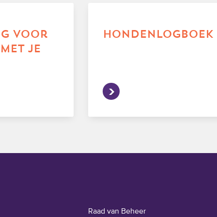
ng voor
hondenlogboek
met je
Raad van Beheer