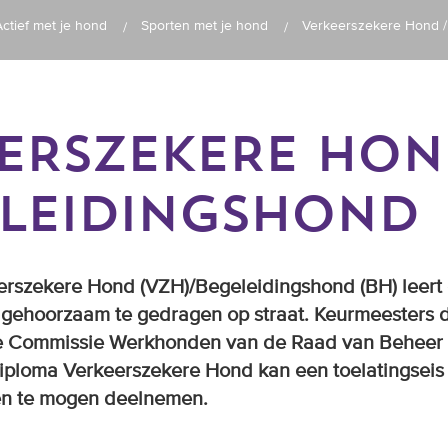
Actief met je hond
Sporten met je hond
Verkeerszekere Hond /
ERSZEKERE HO
ELEIDINGSHOND
eerszekere Hond (VZH)/Begeleidingshond (BH) leert
n gehoorzaam te gedragen op straat. Keurmeesters 
 de Commissie Werkhonden van de Raad van Behee
iploma Verkeerszekere Hond kan een toelatingseis 
en te mogen deelnemen.