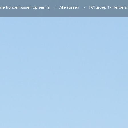
Alle hondenrassen op een rij
Alle rassen
FCI groep 1 - Herder