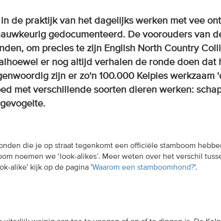
ië in de praktijk van het dagelijks werken met vee on
s nauwkeurig gedocumenteerd. De voorouders van d
nden, om precies te zijn English North Country Coll
 alhoewel er nog altijd verhalen de ronde doen dat 
egenwoordig zijn er zo'n 100.000 Kelpies werkzaam 
oed met verschillende soorten dieren werken: scha
 gevogelte.
e honden die je op straat tegenkomt een officiële stamboom hebbe
m noemen we ‘look-alikes’. Meer weten over het verschil tuss
-alike' kijk op de pagina '
Waarom een stamboomhond?
'.