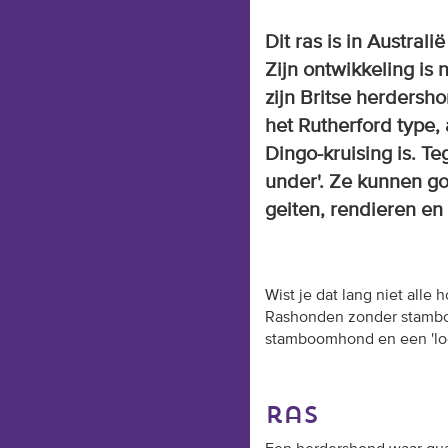
Dit ras is in Austral
Zijn ontwikkeling i
zijn Britse herdersho
het Rutherford type,
Dingo-kruising is. T
under'. Ze kunnen g
geiten, rendieren en
Wist je dat lang niet all
Rashonden zonder stamboo
stamboomhond en een 'look
ras