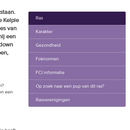
tstaan.
Ras
e Kelpie
ies van
Karakter
hij een
'down
Gezondheid
pen,
Foknormen
FCI informatie
n?
Op zoek naar een pup van dit ras?
en een
Rasverenigingen