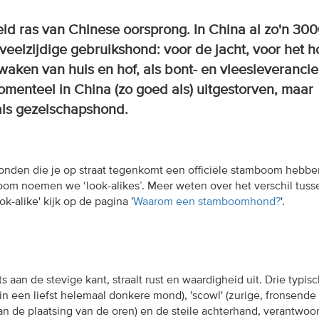
ld ras van Chinese oorsprong. In China al zo'n 300
veelzijdige gebruikshond: voor de jacht, voor het 
waken van huis en hof, als bont- en vleesleverancie
menteel in China (zo goed als) uitgestorven, maar
ls gezelschapshond.
e honden die je op straat tegenkomt een officiële stamboom hebbe
m noemen we ‘look-alikes’. Meer weten over het verschil tuss
-alike' kijk op de pagina '
Waarom een stamboomhond?
'.
s aan de stevige kant, straalt rust en waardigheid uit. Drie typis
n een liefst helemaal donkere mond), 'scowl' (zurige, fronsende
an de plaatsing van de oren) en de steile achterhand, verantwoor