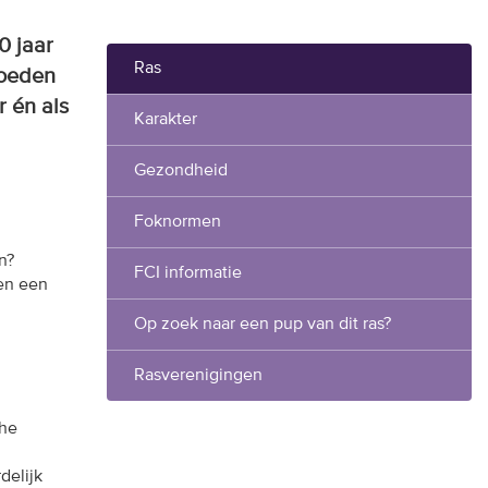
0 jaar
Ras
hoeden
r én als
Karakter
Gezondheid
Foknormen
n?
FCI informatie
en een
Op zoek naar een pup van dit ras?
Rasverenigingen
che
delijk