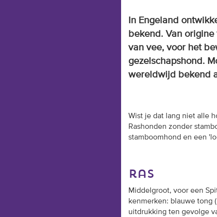
In Engeland ontwikke
bekend. Van origine 
van vee, voor het be
gezelschapshond. Mo
wereldwijd bekend a
Wist je dat lang niet all
Rashonden zonder stamboo
stamboomhond en een 'look
ras
Middelgroot, voor een Spit
kenmerken: blauwe tong (i
uitdrukking ten gevolge v