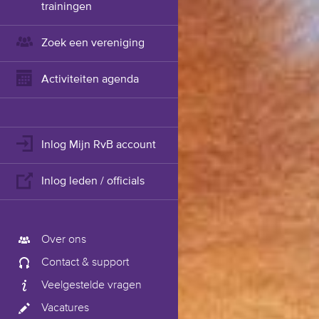
trainingen
Zoek een vereniging
Activiteiten agenda
Inlog Mijn RvB account
Inlog leden / officials
Over ons
Contact & support
Veelgestelde vragen
Vacatures