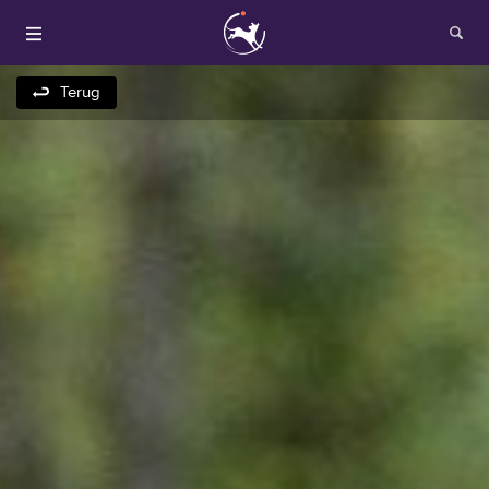
Terug
Houden van honden
Fokken met je hond
Onze websites
Opleidingen en