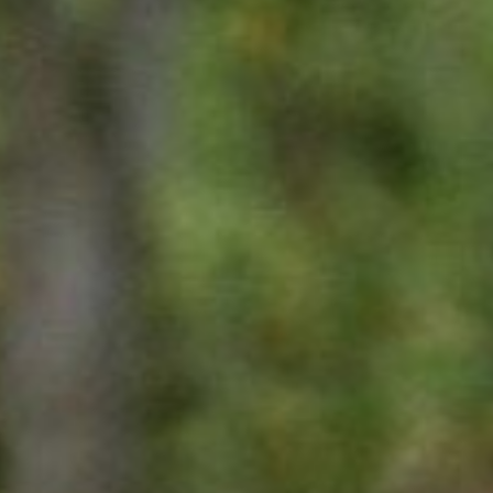
trainingen
Zoek een vereniging
Activiteiten agenda
Inlog Mijn RvB account
Inlog leden / officials
Over ons
Contact & support
Veelgestelde vragen
Vacatures