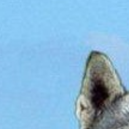
trainingen
Zoek een vereniging
Activiteiten agenda
Inlog Mijn RvB account
Inlog leden / officials
Over ons
Contact & support
Veelgestelde vragen
Vacatures