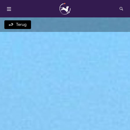
Terug
Houden van honden
Fokken met je hond
Onze websites
Opleidingen en